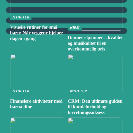
NYHETER
Visuelle rutiner for små
HJEM
barn: Når veggene hjelper
Donner elpianoer – kvalitet
dagen i gang
og musikalitet til en
overkommelig pris
NYHETER
NYHETER
Finansiere aktiviteter med
CRM: Den ultimate guiden
barna dine
til kundeforhold og
forretningssuksess