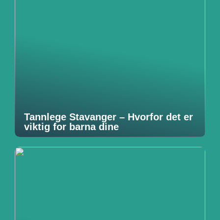
Tannlege Stavanger – Hvorfor det er
viktig for barna dine