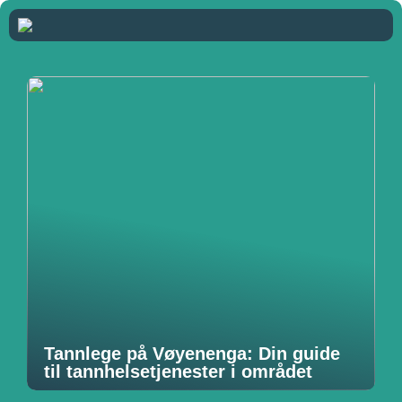
Tannlege på Vøyenenga: Din guide
til tannhelsetjenester i området