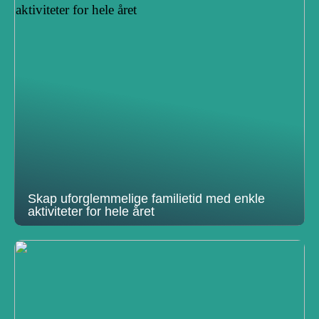
Skap uforglemmelige familietid med enkle
aktiviteter for hele året