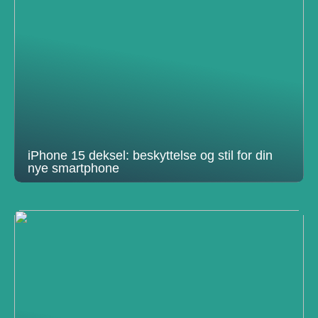
iPhone 15 deksel: beskyttelse og stil for din
nye smartphone