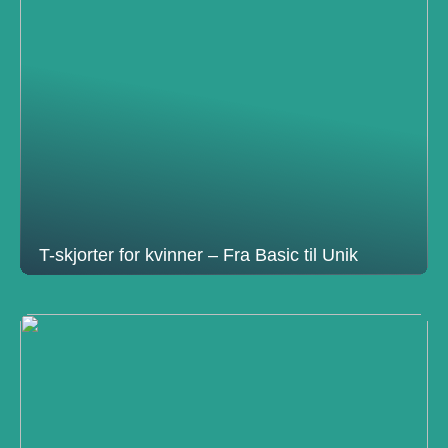
T-skjorter for kvinner – Fra Basic til Unik