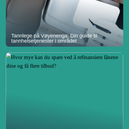
Tannlege på Vøyenenga: Din guide til
tannhelsetjenester i området