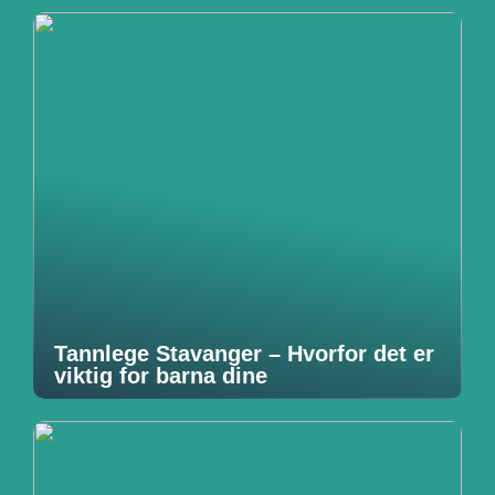
Tannlege Stavanger – Hvorfor det er
viktig for barna dine