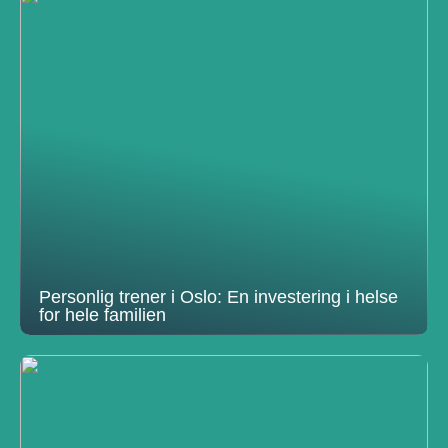
Personlig trener i Oslo: En investering i helse
for hele familien