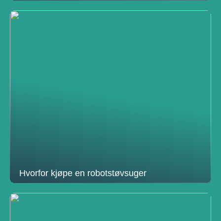
Hvorfor kjøpe en robotstøvsuger