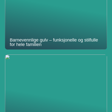
Barnevennlige gulv – funksjonelle og stilfulle
for hele familien