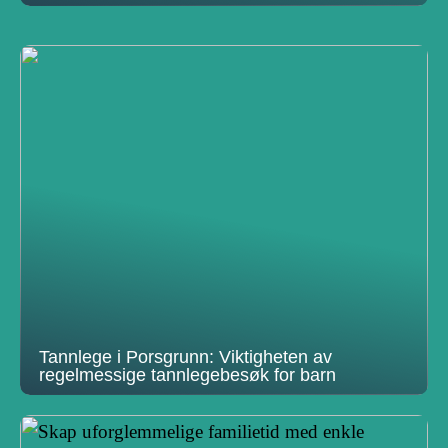
Tannlege i Porsgrunn: Viktigheten av
regelmessige tannlegebesøk for barn