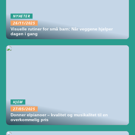
NYHETER
26/11/2025
Visuelle rutiner for små barn: Når veggene hjelper
dagen i gang
HJEM
27/05/2025
Donner elpianoer – kvalitet og musikalitet til en
overkommelig pris