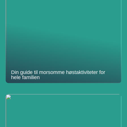
Din guide til morsomme høstaktiviteter for
hele familien