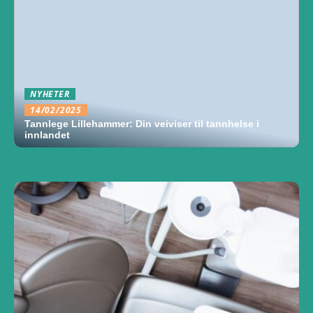
NYHETER
14/02/2025
Tannlege Lillehammer: Din veiviser til tannhelse i
innlandet