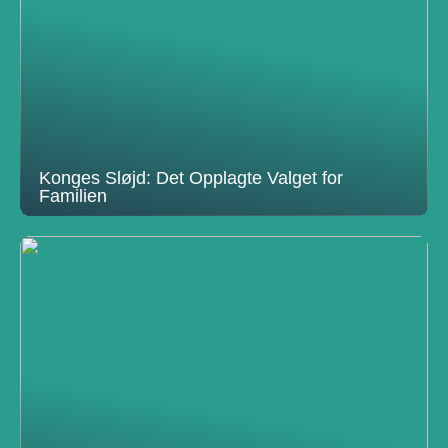
Konges Sløjd: Det Opplagte Valget for
Familien