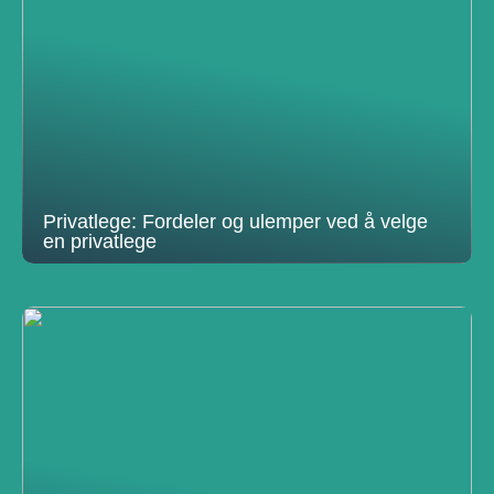
Privatlege: Fordeler og ulemper ved å velge
en privatlege