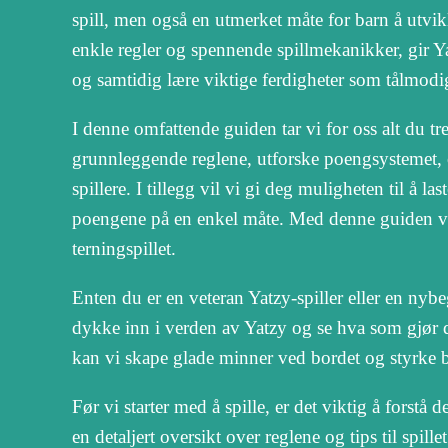
spill, men også en utmerket måte for barn å utvi
enkle regler og spennende spillmekanikker, gir 
og samtidig lære viktige ferdigheter som tålmodi
I denne omfattende guiden tar vi for oss alt du tr
grunnleggende reglene, utforske poengsystemet, og
spillere. I tillegg vil vi gi deg muligheten til å l
poengene på en enkel måte. Med denne guiden vil 
terningspillet.
Enten du er en veteran Yatzy-spiller eller en nybeg
dykke inn i verden av Yatzy og se hva som gjør 
kan vi skape glade minner ved bordet og styrke 
Før vi starter med å spille, er det viktig å forst
en detaljert oversikt over reglene og tips til spille