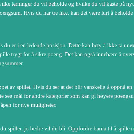
hvilke terninger du vil beholde og hvilke du vil kaste på ny
oengsum. Hvis du har tre like, kan det være lurt å beholde
hvis du er i en ledende posisjon. Dette kan bety å ikke ta u
spille trygt for å sikre poeng. Det kan også innebære å ove
engsummer.
øpet av spillet. Hvis du ser at det blir vanskelig å oppnå en
ette seg mål for andre kategorier som kan gi høyere poengs
r åpen for nye muligheter.
u spiller, jo bedre vil du bli. Oppfordre barna til å spille