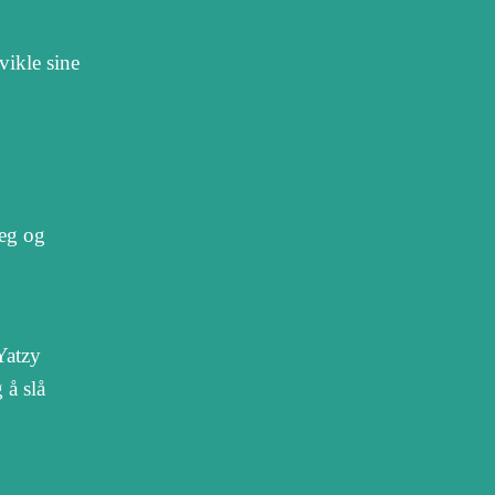
vikle sine
deg og
Yatzy
 å slå