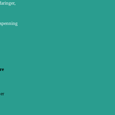
aringer,
 spenning
re
er