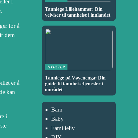
ller i
Tannlege Lillehammer: Din
.
veiviser til tannhelse i innlandet
ger for å
gir dem
NYHETER
Tannlege på Vøyenenga: Din
llet er å
guide til tannhelsetjenester i
området
 de kan
Barn
e i.
Baby
ste
Familieliv
DIY