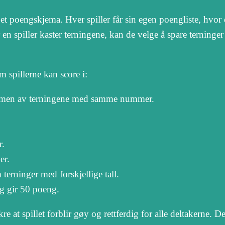
g et poengskjema. Hver spiller får sin egen poengliste, hvor 
n spiller kaster terningene, kan de velge å spare terninger
 spillerne kan score i:
mmen av terningene med samme nummer.
r.
er.
erninger med forskjellige tall.
g gir 50 poeng.
re at spillet forblir gøy og rettferdig for alle deltakerne. D