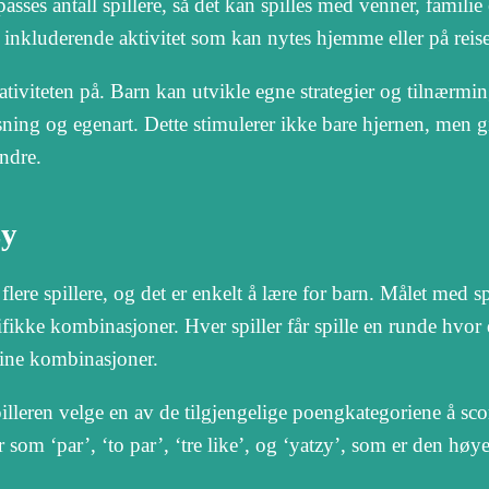
sses antall spillere, så det kan spilles med venner, familie e
og inkluderende aktivitet som kan nytes hjemme eller på reise
reativiteten på. Barn kan utvikle egne strategier og tilnærmin
asning og egenart. Dette stimulerer ikke bare hjernen, men 
ndre.
zy
 flere spillere, og det er enkelt å lære for barn. Målet med spi
fikke kombinasjoner. Hver spiller får spille en runde hvor
 sine kombinasjoner.
illeren velge en av de tilgjengelige poengkategoriene å scor
 som ‘par’, ‘to par’, ‘tre like’, og ‘yatzy’, som er den høye