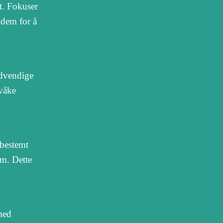
tt. Fokuser
 dem for å
nødvendige
rvåke
 bestemt
um. Dette
 med