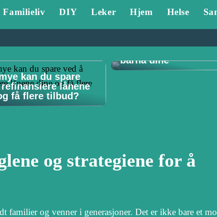
Familieliv
DIY
Leker
Hjem
Helse
Sa
Tannlege Stavanger 
Hvorfor det er viktig 
barna dine
mye kan du spare
 refinansiere lånene
g få flere tilbud?
lene og strategiene for å
ldt familier og venner i generasjoner. Det er ikke bare et m