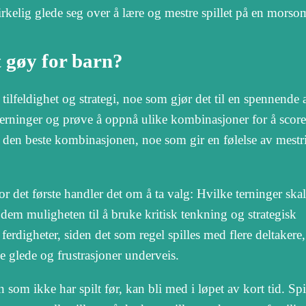
kelig glede seg over å lære og mestre spillet på en morso
t gøy for barn?
ilfeldighet og strategi, noe som gjør det til en spennende a
em terninger og prøve å oppnå ulike kombinasjoner for å scor
den beste kombinasjonen, noe som gir en følelse av mestr
For det første handler det om å ta valg: Hvilke terninger skal
 dem muligheten til å bruke kritisk tenkning og strategisk
e ferdigheter, siden det som regel spilles med flere deltaker
e glede og frustrasjoner underveis.
n som ikke har spilt før, kan bli med i løpet av kort tid. Spi