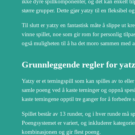
ikke dyre spillkomponenter, og det kan enkelt tilpa
større grupper. Dette gjør yatzy til en fleksibel 
Til slutt er yatzy en fantastisk måte å slippe ut k
vinne spillet, noe som gir rom for personlig tilp
også muligheten til å ha det moro sammen med a
Grunnleggende regler for yat
Yatzy er et terningspill som kan spilles av to eller
samle poeng ved å kaste terninger og oppnå spesi
kaste terningene opptil tre ganger for å forbedre
Spillet består av 13 runder, og i hver runde må sp
Poengsystemet er variert, og inkluderer kategorier
kombinasjonen og gir flest poeng.