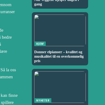
Gjennom
gang
kurranser
de
i bedre
å
HJEM
lære
Donner elpianoer – kvalitet og
musikalitet til en overkommelig
pris
 Så la oss
 Sammen
u kan finne
NYHETER
spillere