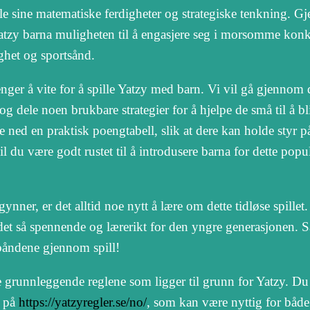
kle sine matematiske ferdigheter og strategiske tenkning. 
Yatzy barna muligheten til å engasjere seg i morsomme kon
ghet og sportsånd.
enger å vite for å spille Yatzy med barn. Vi vil gå gjennom 
 dele noen brukbare strategier for å hjelpe de små til å bl
aste ned en praktisk poengtabell, slik at dere kan holde styr p
du være godt rustet til å introdusere barna for dette popu
ynner, er det alltid noe nytt å lære om dette tidløse spillet.
det så spennende og lærerikt for den yngre generasjonen.
båndene gjennom spill!
å de grunnleggende reglene som ligger til grunn for Yatzy. D
t på
https://yatzyregler.se/no/
, som kan være nyttig for både 