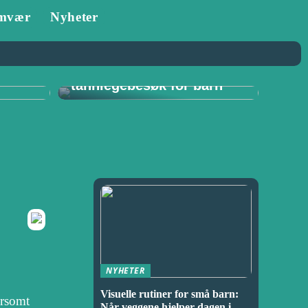
mvær
Nyheter
Tannlege i Porsgrunn:
–
Viktigheten av
for
regelmessige
tannlegebesøk for barn
NYHETER
Visuelle rutiner for små barn:
orsomt
Når veggene hjelper dagen i