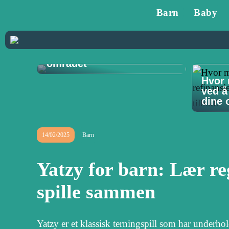
Barn
Baby
Tannlege på Vøyenenga:
Din guide til
tannhelsetjenester i
området
Hvor 
ved å
dine o
14/02/2025
Barn
Yatzy for barn: Lær reg
spille sammen
Yatzy er et klassisk terningspill som har underho