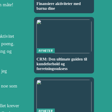
Finansiere aktiviteter med
m måte!
barna dine
ktivitet
e poeng.
ing og
NYHETER
CRM: Den ultimate guiden til
kundeforhold og
forretningssuksess
 jeg
e, noe som
llet krever
NYHETER