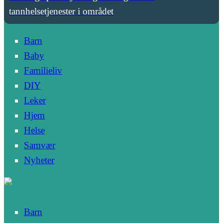
tannhelsetjenester i området
Barn
Baby
Familieliv
DIY
Leker
Hjem
Helse
Samvær
Nyheter
Barn