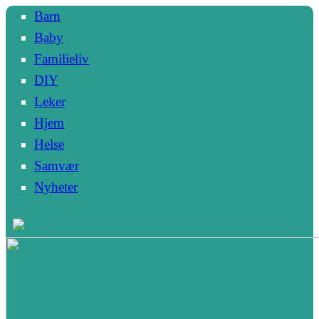
Barn
Baby
Familieliv
DIY
Leker
Hjem
Helse
Samvær
Nyheter