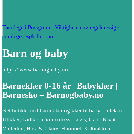
Tannlege i Porsgrunn: Viktigheten av regelmessige
tannlegebesøk for barn
Barn og baby
https:// www.barnogbaby.no
Barneklær 0-16 år | Babyklær |
Barnesko – Barnogbaby.no
Nettbutikk med barneklær og klær til baby, Lillelam
Ullklær, Gullkorn Vinterdress, Levis, Gant, Kivat
Vinterlue, Hust & Claire, Hummel, Kattnakken