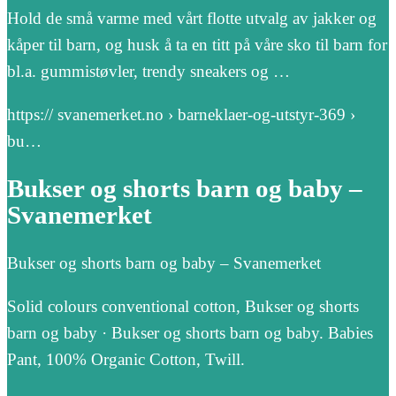
Hold de små varme med vårt flotte utvalg av jakker og
kåper til barn, og husk å ta en titt på våre sko til barn for
bl.a. gummistøvler, trendy sneakers og …
https:// svanemerket.no › barneklaer-og-utstyr-369 ›
bu…
Bukser og shorts barn og baby –
Svanemerket
Bukser og shorts barn og baby – Svanemerket
Solid colours conventional cotton, Bukser og shorts
barn og baby · Bukser og shorts barn og baby. Babies
Pant, 100% Organic Cotton, Twill.