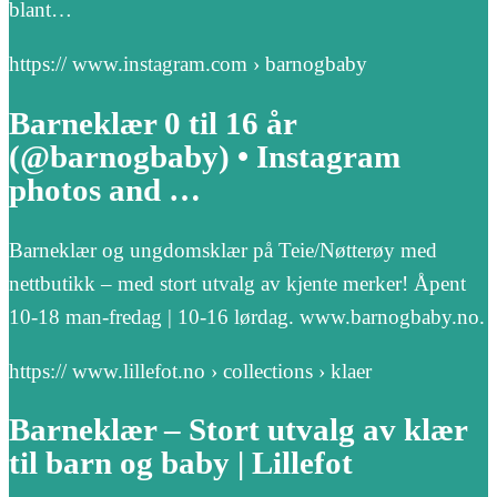
blant…
https:// www.instagram.com › barnogbaby
Barneklær 0 til 16 år
(@barnogbaby) • Instagram
photos and …
Barneklær og ungdomsklær på Teie/Nøtterøy med
nettbutikk – med stort utvalg av kjente merker! Åpent
10-18 man-fredag | 10-16 lørdag. www.barnogbaby.no.
https:// www.lillefot.no › collections › klaer
Barneklær – Stort utvalg av klær
til barn og baby | Lillefot