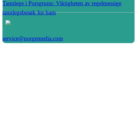
Tannlege i Porsgrunn: Viktigheten av regelmessige
tannlegebesøk for barn
service@norgemedia.com