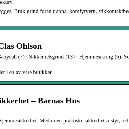
lekurv.
ygges. Bruk grind foran trappa, komfyrvern, stikkontaktbe
 Clas Ohlson
Babycall (7) · Sikkerhetsgrind (13) · Hjemmesikring (6). So
er i en av våre butikker
ikkerhet – Barnas Hus
jemmesikkerhet. Med noen praktiske sikkerhetsutstyr, red