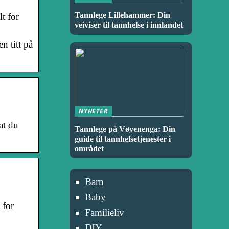
Tannlege Lillehammer: Din
t for
veiviser til tannhelse i innlandet
n titt på
NYHETER
at du
Tannlege på Vøyenenga: Din
guide til tannhelsetjenester i
området
Barn
Baby
 for
Familieliv
DIY