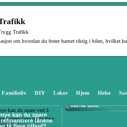
 Trafikk
 Trygg Trafikk
asjon om hvordan du fester barnet riktig i bilen, hvilket ba
Familieliv
DIY
Leker
Hjem
Helse
Sa
Tannlege Stavanger 
Hvorfor det er viktig 
barna dine
mye kan du spare
 refinansiere lånene
g få flere tilbud?