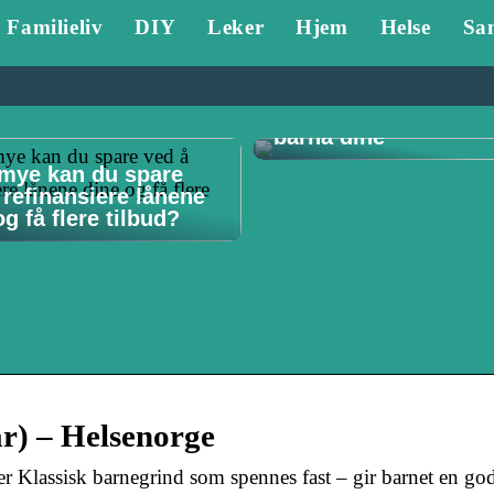
Familieliv
DIY
Leker
Hjem
Helse
Sa
Tannlege Stavanger 
Hvorfor det er viktig 
barna dine
mye kan du spare
 refinansiere lånene
g få flere tilbud?
år) – Helsenorge
 Klassisk barnegrind som spennes fast – gir barnet en go