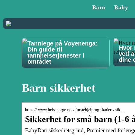
Barn
Baby
Tannlege på Vøyenenga:
Hvor 
Din guide til
ved å
tannhelsetjenester i
dine o
området
Barn sikkerhet
https:// www.helsenorge.no › forstehjelp-og-skader › sik…
Sikkerhet for små barn (1-6 
BabyDan sikkerhetsgrind, Premier med forlenger