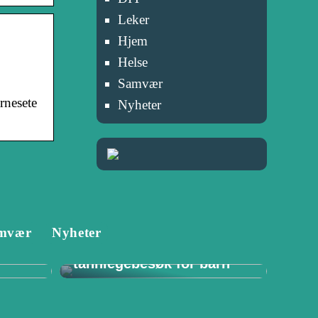
Leker
Hjem
Helse
Samvær
rnesete
Nyheter
Tannlege i Porsgrunn:
mvær
Nyheter
–
Viktigheten av
for
regelmessige
tannlegebesøk for barn