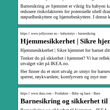
Barnesikring av hjemmet er viktig fra babyen k
redusere risikofaktoren for potensielle uhell dra
støpselbeskyttere og hjørnebeskyttere. I denne k
https:// www.jollyroom.no › babyutstyr › barnesikring
Hjemmesikkerhet | Sikre hjem
Hjemmesikkerhet | Sikre hjemmet for barnet dit
Tenker du på sikkerhet i hjemmet? Vi har refleks
utvalget vårt på IKEA.no.
Her finner du et stort utvalg av utstyr for barne
sperrer, røykvarslere, komfyrvern og mye mer
https:// www.ikea.com › Produkter › Baby og barn › Barn
Barnesikring og sikkerhet t