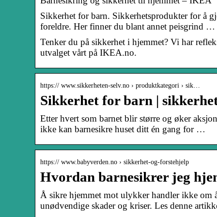
Barnesikring og sikkerhet til hjemmet – IKEA
Sikkerhet for barn. Sikkerhetsprodukter for å g
foreldre. Her finner du blant annet peisgrind …
Tenker du på sikkerhet i hjemmet? Vi har refleks
utvalget vårt på IKEA.no.
https:// www.sikkerheten-selv.no › produktkategori › sik…
Sikkerhet for barn | sikkerhe
Etter hvert som barnet blir større og øker aksjo
ikke kan barnesikre huset ditt én gang for …
https:// www.babyverden.no › sikkerhet-og-forstehjelp
Hvordan barnesikrer jeg hje
Å sikre hjemmet mot ulykker handler ikke om å 
unødvendige skader og kriser. Les denne artikke