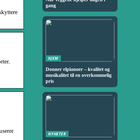
gang
skyttere
HJEM
rter.
Donner elpianoer – kvalitet og
musikalitet til en overkommelig
pris
userer
NYHETER