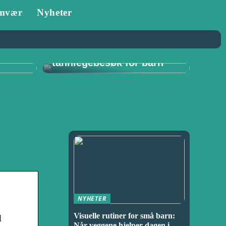
mvær
Nyheter
Tannlege i Porsgrunn:
–
Viktigheten av
for
regelmessige
tannlegebesøk for barn
NYHETER
Visuelle rutiner for små barn:
d
Når veggene hjelper dagen i