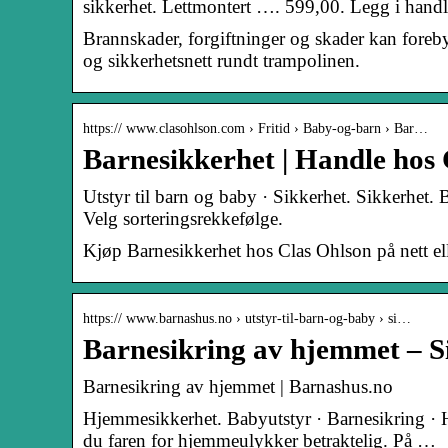
sikkerhet. Lettmontert …. 599,00. Legg i hand
Brannskader, forgiftninger og skader kan foreb
og sikkerhetsnett rundt trampolinen.
https:// www.clasohlson.com › Fritid › Baby-og-barn › Bar…
Barnesikkerhet | Handle hos
Utstyr til barn og baby · Sikkerhet. Sikkerhet. 
Velg sorteringsrekkefølge.
Kjøp Barnesikkerhet hos Clas Ohlson på nett ell
https:// www.barnashus.no › utstyr-til-barn-og-baby › si…
Barnesikring av hjemmet – S
Barnesikring av hjemmet | Barnashus.no
Hjemmesikkerhet. Babyutstyr · Barnesikring · H
du faren for hjemmeulykker betraktelig. På …