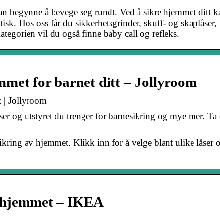
an begynne å bevege seg rundt. Ved å sikre hjemmet ditt k
stisk. Hos oss får du sikkerhetsgrinder, skuff- og skaplåser,
ategorien vil du også finne baby call og refleks.
met for barnet ditt – Jollyroom
t | Jollyroom
er og utstyret du trenger for barnesikring og mye mer. Ta e
sikring av hjemmet. Klikk inn for å velge blant ulike låser 
il hjemmet – IKEA