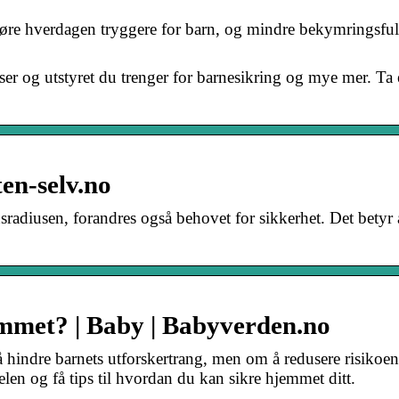
jøre hverdagen tryggere for barn, og mindre bekymringsfull
er og utstyret du trenger for barnesikring og mye mer. Ta e
ten-selv.no
nsradiusen, forandres også behovet for sikkerhet. Det betyr 
mmet? | Baby | Babyverden.no
hindre barnets utforskertrang, men om å redusere risikoen
len og få tips til hvordan du kan sikre hjemmet ditt.