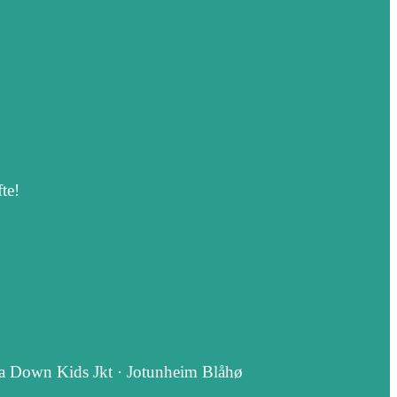
te!
åla Down Kids Jkt · Jotunheim Blåhø