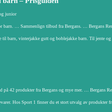
l barn – Prisguiden
og junior
or barn. … Sammenlign tilbud fra Bergans. … Bergans Ren
il barn, vinterjakke gutt og boblejakke barn. Til jente og 
ud på 42 produkter fra Bergans og mye mer. … Bergans Ren
arer. Hos Sport 1 finner du et stort utvalg av produkter 