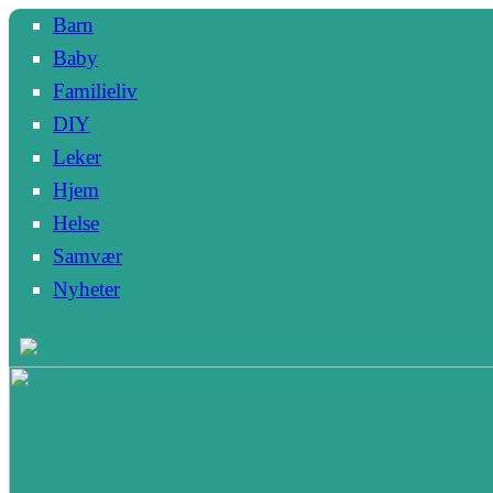
Barn
Baby
Familieliv
DIY
Leker
Hjem
Helse
Samvær
Nyheter