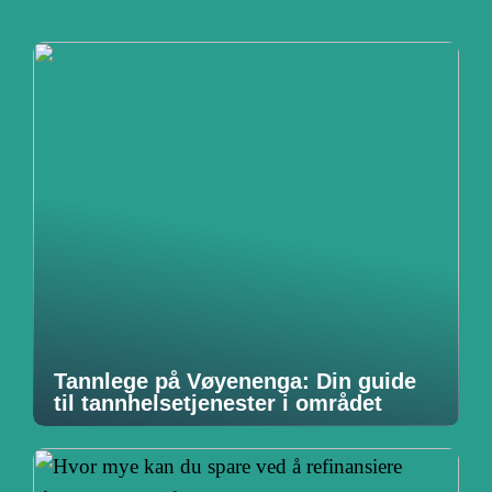
Tannlege på Vøyenenga: Din guide
til tannhelsetjenester i området