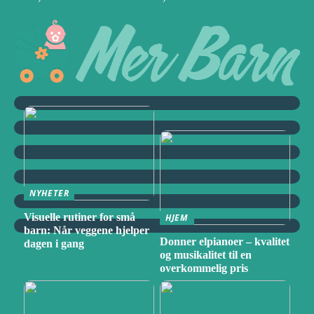
NYHETER
Visuelle rutiner for små
HJEM
barn: Når veggene hjelper
Donner elpianoer – kvalitet
dagen i gang
og musikalitet til en
overkommelig pris