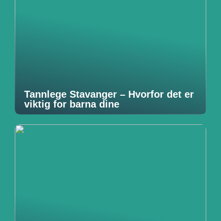
Tannlege Stavanger – Hvorfor det er
viktig for barna dine