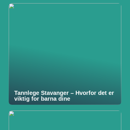
Tannlege Stavanger – Hvorfor det er
viktig for barna dine