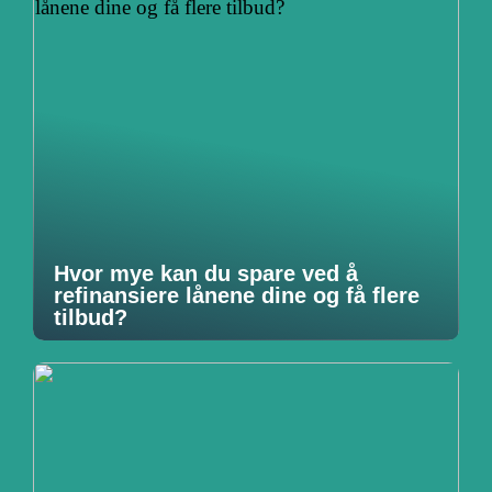
Hvor mye kan du spare ved å
refinansiere lånene dine og få flere
tilbud?