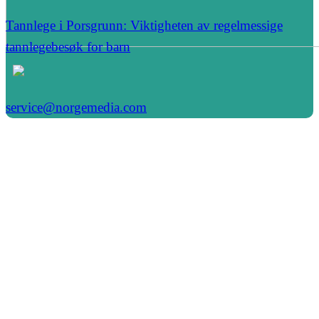
Tannlege i Porsgrunn: Viktigheten av regelmessige
tannlegebesøk for barn
service@norgemedia.com