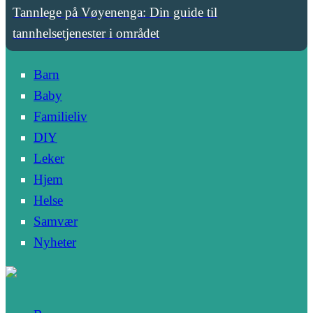
Tannlege på Vøyenenga: Din guide til
tannhelsetjenester i området
Barn
Baby
Familieliv
DIY
Leker
Hjem
Helse
Samvær
Nyheter