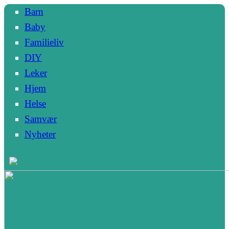
Barn
Baby
Familieliv
DIY
Leker
Hjem
Helse
Samvær
Nyheter