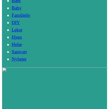
Barn
Baby
Familieliv
DIY
Leker
Hjem
Helse
Samvær
Nyheter