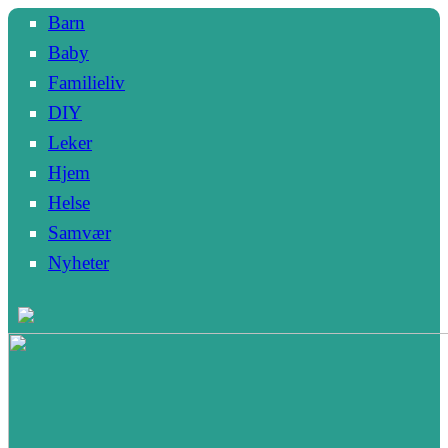
Barn
Baby
Familieliv
DIY
Leker
Hjem
Helse
Samvær
Nyheter