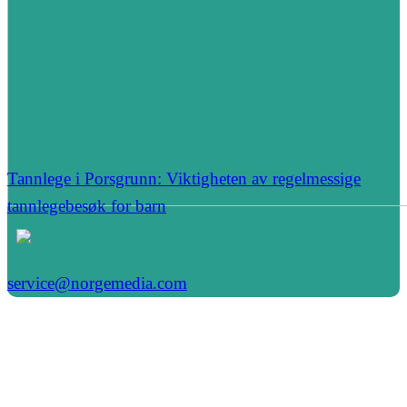
Tannlege i Porsgrunn: Viktigheten av regelmessige
tannlegebesøk for barn
service@norgemedia.com