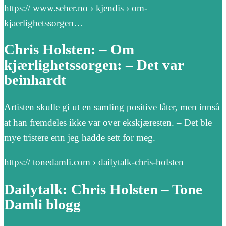
https:// www.seher.no › kjendis › om-
kjaerlighetssorgen…
Chris Holsten: – Om
kjærlighetssorgen: – Det var
beinhardt
Artisten skulle gi ut en samling positive låter, men innså
at han fremdeles ikke var over ekskjæresten. – Det ble
mye tristere enn jeg hadde sett for meg.
https:// tonedamli.com › dailytalk-chris-holsten
Dailytalk: Chris Holsten – Tone
Damli blogg