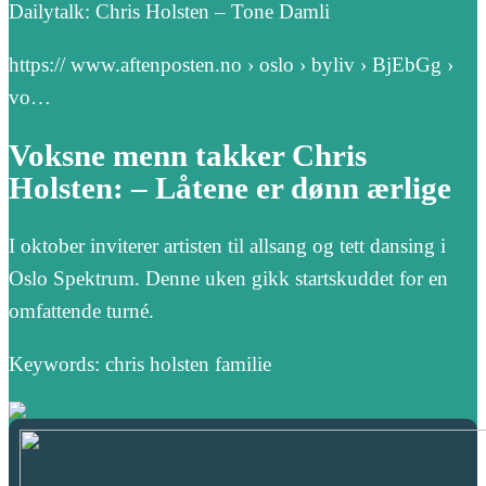
Dailytalk: Chris Holsten – Tone Damli
https:// www.aftenposten.no › oslo › byliv › BjEbGg ›
vo…
Voksne menn takker Chris
Holsten: – Låtene er dønn ærlige
I oktober inviterer artisten til allsang og tett dansing i
Oslo Spektrum. Denne uken gikk startskuddet for en
omfattende turné.
Keywords: chris holsten familie