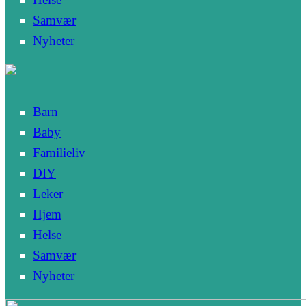
Samvær
Nyheter
Barn
Baby
Familieliv
DIY
Leker
Hjem
Helse
Samvær
Nyheter