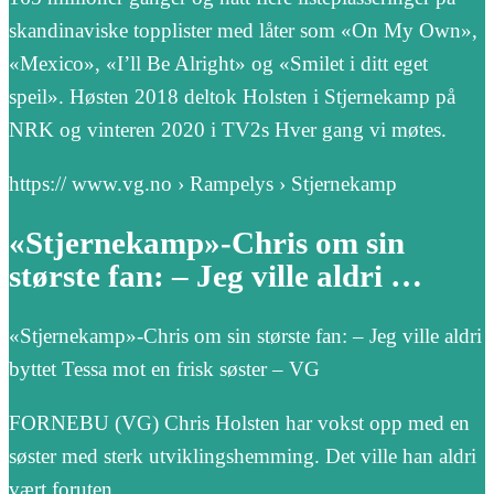
skandinaviske topplister med låter som «On My Own»,
«Mexico», «I’ll Be Alright» og «Smilet i ditt eget
speil». Høsten 2018 deltok Holsten i Stjernekamp på
NRK og vinteren 2020 i TV2s Hver gang vi møtes.
https:// www.vg.no › Rampelys › Stjernekamp
«Stjernekamp»-Chris om sin
største fan: – Jeg ville aldri …
«Stjernekamp»-Chris om sin største fan: – Jeg ville aldri
byttet Tessa mot en frisk søster – VG
FORNEBU (VG) Chris Holsten har vokst opp med en
søster med sterk utviklingshemming. Det ville han aldri
vært foruten.