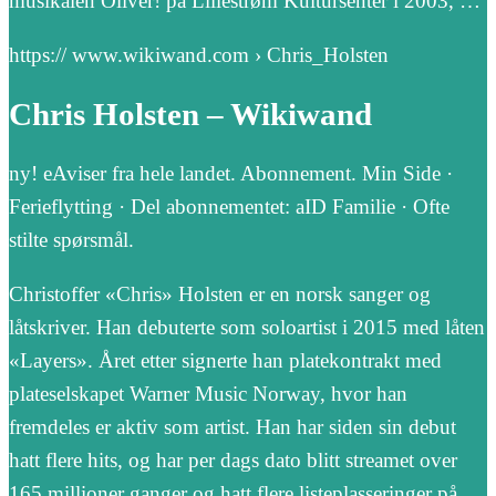
musikalen Oliver! på Lillestrøm Kultursenter i 2003, …
https:// www.wikiwand.com › Chris_Holsten
Chris Holsten – Wikiwand
ny! eAviser fra hele landet. Abonnement. Min Side ·
Ferieflytting · Del abonnementet: aID Familie · Ofte
stilte spørsmål.
Christoffer «Chris» Holsten er en norsk sanger og
låtskriver. Han debuterte som soloartist i 2015 med låten
«Layers». Året etter signerte han platekontrakt med
plateselskapet Warner Music Norway, hvor han
fremdeles er aktiv som artist. Han har siden sin debut
hatt flere hits, og har per dags dato blitt streamet over
165 millioner ganger og hatt flere listeplasseringer på