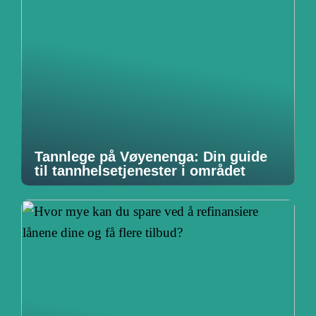
Tannlege på Vøyenenga: Din guide
til tannhelsetjenester i området