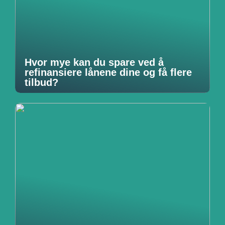
Hvor mye kan du spare ved å
refinansiere lånene dine og få flere
tilbud?