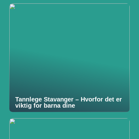
Tannlege Stavanger – Hvorfor det er
viktig for barna dine