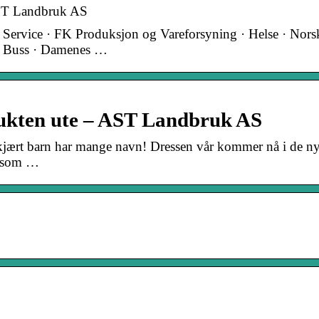
AST Landbruk AS
– Service · FK Produksjon og Vareforsyning · Helse · Nors
g Buss · Damenes …
r lukten ute – AST Landbruk AS
– kjært barn har mange navn! Dressen vår kommer nå i de n
n som …