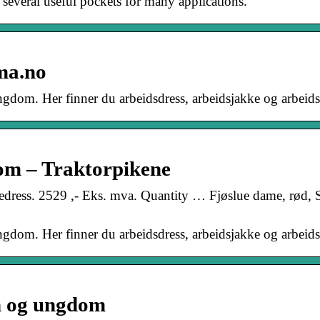
 several useful pockets for many applications.
ma.no
ungdom. Her finner du arbeidsdress, arbeidsjakke og arbeid
om – Traktorpikene
eledress. 2529 ,- Eks. mva. Quantity … Fjøslue dame, rød, 
ungdom. Her finner du arbeidsdress, arbeidsjakke og arbeid
rn og ungdom