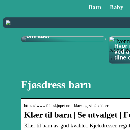
Barn
Baby
Tannlege på Vøyenenga:
Din guide til
tannhelsetjenester i
området
Hvor 
ved å
dine o
Fjøsdress barn
https:// www.felleskjopet.no › klaer-og-sko2 › klaer
Klær til barn | Se utvalget | 
Klær til barn av god kvalitet. Kjeledresser, regn