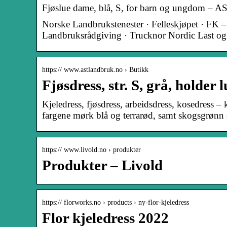
Fjøslue dame, blå, S, for barn og ungdom – 
Norske Landbrukstenester · Felleskjøpet · FK 
Landbruksrådgiving · Trucknor Nordic Last o
https:// www.astlandbruk.no › Butikk
Fjøsdress, str. S, grå, holde
Kjeledress, fjøsdress, arbeidsdress, kosedress 
fargene mørk blå og terrarød, samt skogsgrøn
https:// www.livold.no › produkter
Produkter – Livold
https:// florworks.no › products › ny-flor-kjeledress
Flor kjeledress 2022