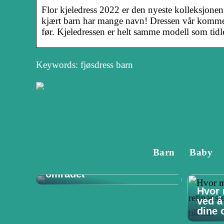
Flor kjeledress 2022 er den nyeste kolleksjonen 
kjært barn har mange navn! Dressen vår kommer
før. Kjeledressen er helt samme modell som tid
Keywords: fjøsdress barn
Tannlege på Vøyenenga:
Barn
Baby
Din guide til
tannhelsetjenester i
området
Hvor 
ved å
dine o