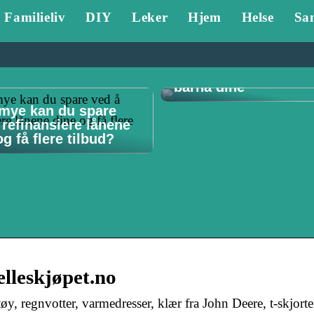
Familieliv
DIY
Leker
Hjem
Helse
Sa
Tannlege Stavanger 
Hvorfor det er viktig 
barna dine
mye kan du spare
 refinansiere lånene
g få flere tilbud?
Felleskjøpet.no
tøy, regnvotter, varmedresser, klær fra John Deere, t-skjort