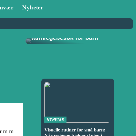
mvær
Nyheter
Tannlege i Porsgrunn:
–
Viktigheten av
for
regelmessige
tannlegebesøk for barn
NYHETER
Visuelle rutiner for små barn:
er m.m.
Når veggene hjelper dagen i