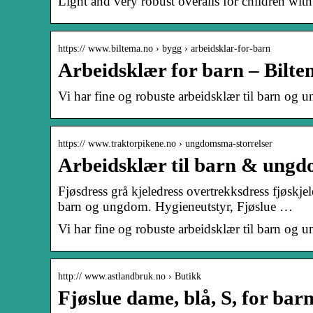
Light and very robust overalls for children with
https:// www.biltema.no › bygg › arbeidsklar-for-barn
Arbeidsklær for barn – Bilte
Vi har fine og robuste arbeidsklær til barn og 
https:// www.traktorpikene.no › ungdomsma-storrelser
Arbeidsklær til barn & ungd
Fjøsdress grå kjeledress overtrekksdress fjøskj
barn og ungdom. Hygieneutstyr, Fjøslue …
Vi har fine og robuste arbeidsklær til barn og 
http:// www.astlandbruk.no › Butikk
Fjøslue dame, blå, S, for ba