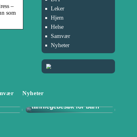
dress –
Leker
ønn som
Hjem
Helse
Samvær
Nyheter
Tannlege i Porsgrunn:
mvær
Nyheter
–
Viktigheten av
for
regelmessige
tannlegebesøk for barn