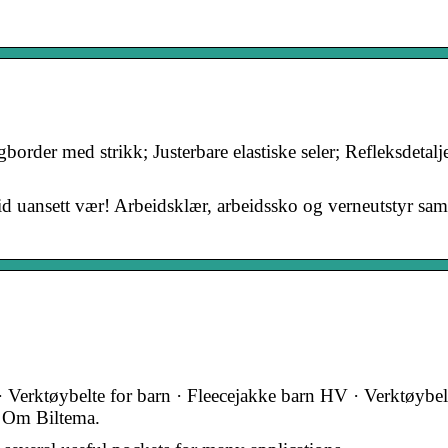
gborder med strikk; Justerbare elastiske seler; Refleksdetalje
id uansett vær! Arbeidsklær, arbeidssko og verneutstyr sam
 Verktøybelte for barn · Fleecejakke barn HV · Verktøybel
· Om Biltema.