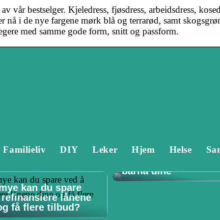
av vår bestselger. Kjeledress, fjøsdress, arbeidsdress, kose
 nå i de nye fargene mørk blå og terrarød, samt skogsgr
legere med samme gode form, snitt og passform.
Familieliv
DIY
Leker
Hjem
Helse
Sa
Tannlege Stavanger 
Hvorfor det er viktig 
barna dine
mye kan du spare
 refinansiere lånene
g få flere tilbud?