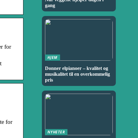
gang
r for
HJEM
t
Donner elpianoer – kvalitet og
musikalitet til en overkommelig
pris
te for
NYHETER