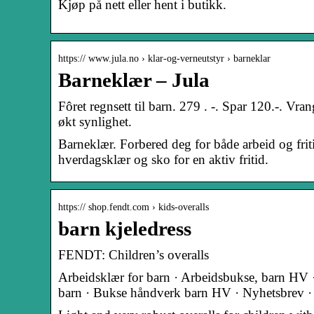
Kjøp på nett eller hent i butikk.
https:// www.jula.no › klar-og-verneutstyr › barneklar
Barneklær – Jula
Fôret regnsett til barn. 279 . -. Spar 120.-. Vran
økt synlighet.
Barneklær. Forbered deg for både arbeid og frit
hverdagsklær og sko for en aktiv fritid.
https:// shop.fendt.com › kids-overalls
barn kjeledress
FENDT: Children’s overalls
Arbeidsklær for barn · Arbeidsbukse, barn HV ·
barn · Bukse håndverk barn HV · Nyhetsbrev 