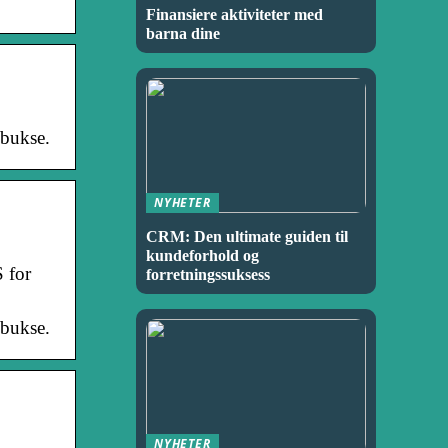
Finansiere aktiviteter med
barna dine
sbukse.
NYHETER
CRM: Den ultimate guiden til
kundeforhold og
S for
forretningssuksess
sbukse.
NYHETER