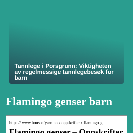
Tannlege i Porsgrunn: Viktigheten
av regelmessige tannlegebesøk for
barn
Flamingo genser barn
https:// www.houseofyarn.no › oppskrifter › flamingo-g…
Flamingo genser – Oppskrifter