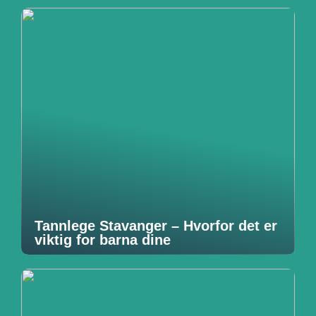
Tannlege Stavanger – Hvorfor det er
viktig for barna dine