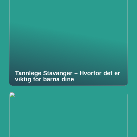
Tannlege Stavanger – Hvorfor det er
viktig for barna dine