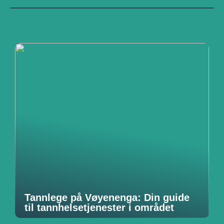
Tannlege på Vøyenenga: Din guide
til tannhelsetjenester i området