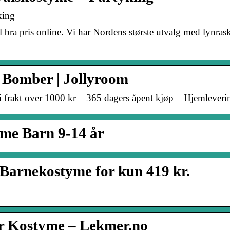
king
 bra pris online. Vi har Nordens største utvalg med lynras
 Bomber | Jollyroom
i frakt over 1000 kr – 365 dagers åpent kjøp – Hjemleveri
yme Barn 9-14 år
 Barnekostyme for kun 419 kr.
er Kostyme – Lekmer.no