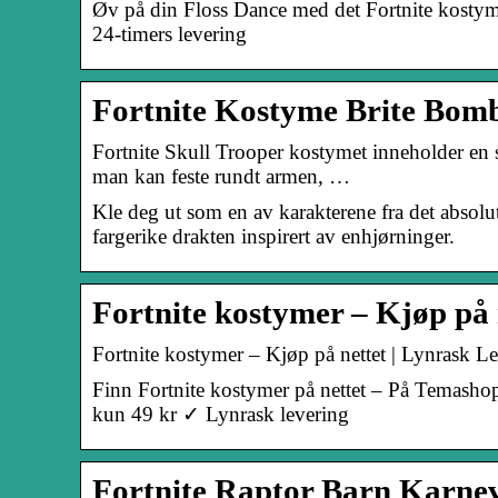
Øv på din Floss Dance med det Fortnite kostyme t
24-timers levering
Fortnite Kostyme Brite Bombe
Fortnite Skull Trooper kostymet inneholder en s
man kan feste rundt armen, …
Kle deg ut som en av karakterene fra det absolu
fargerike drakten inspirert av enhjørninger.
Fortnite kostymer – Kjøp på 
Fortnite kostymer – Kjøp på nettet | Lynrask 
Finn Fortnite kostymer på nettet – På Temasho
kun 49 kr ✓ Lynrask levering
Fortnite Raptor Barn Karne