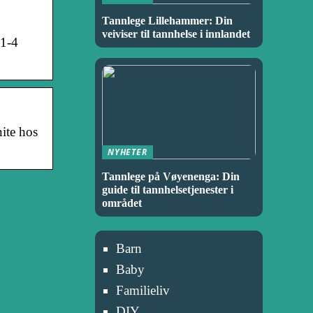
Tannlege Lillehammer: Din
veiviser til tannhelse i innlandet
 1-4
ite hos
NYHETER
Tannlege på Vøyenenga: Din
guide til tannhelsetjenester i
området
Barn
Baby
Familieliv
DIY