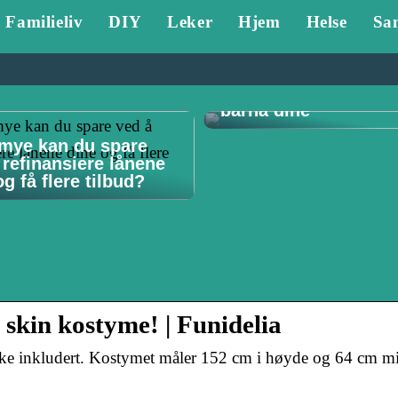
Familieliv
DIY
Leker
Hjem
Helse
Sa
Tannlege Stavanger 
Hvorfor det er viktig 
barna dine
mye kan du spare
 refinansiere lånene
g få flere tilbud?
 skin kostyme! | Funidelia
kke inkludert. Kostymet måler 152 cm i høyde og 64 cm mi