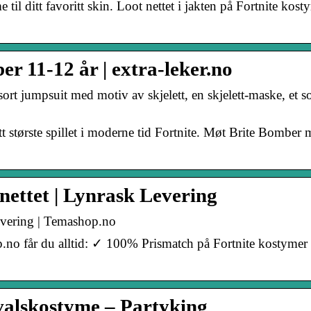
il ditt favoritt skin. Loot nettet i jakten på Fortnite kos
r 11-12 år | extra-leker.no
ort jumpsuit med motiv av skjelett, en skjelett-maske, et s
tt største spillet i moderne tid Fortnite. Møt Brite Bomber
nettet | Lynrask Levering
Levering | Temashop.no
p.no får du alltid: ✓ 100% Prismatch på Fortnite kostymer
valskostyme – Partyking