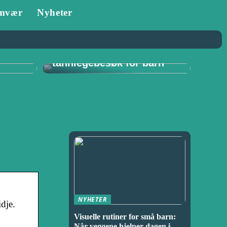
mvær
Nyheter
Tannlege i Porsgrunn:
–
Viktigheten av
for
regelmessige
tannlegebesøk for barn
NYHETER
dje.
Visuelle rutiner for små barn:
Når veggene hjelper dagen i