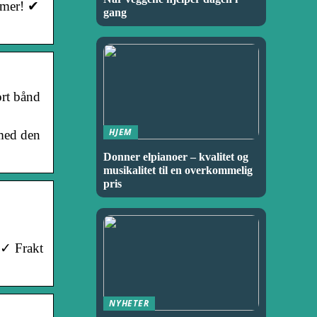
tymer! ✔
gang
ort bånd
HJEM
 med den
Donner elpianoer – kvalitet og
musikalitet til en overkommelig
pris
 ✓ Frakt
NYHETER