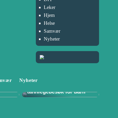
Leker
Hjem
Helse
Samvær
Nyheter
Tannlege i Porsgrunn:
mvær
Nyheter
–
Viktigheten av
for
regelmessige
tannlegebesøk for barn