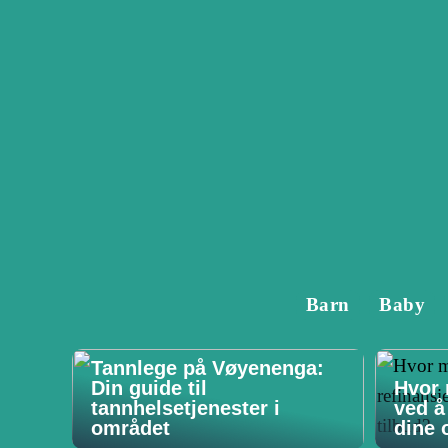
Barn
Baby
Tannlege på Vøyenenga:
Din guide til
Hvor 
tannhelsetjenester i
ved å
området
dine o