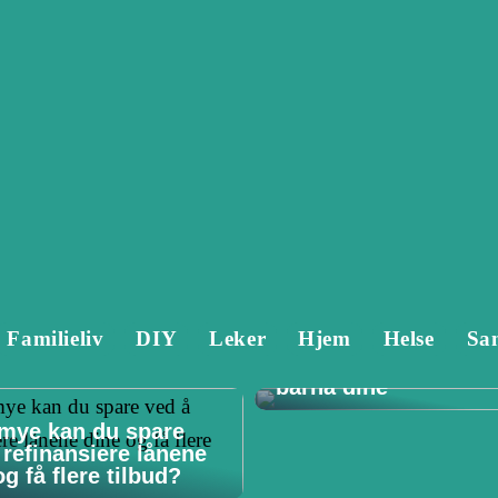
Familieliv
DIY
Leker
Hjem
Helse
Sa
Tannlege Stavanger 
Hvorfor det er viktig 
barna dine
mye kan du spare
 refinansiere lånene
g få flere tilbud?