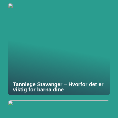
Tannlege Stavanger – Hvorfor det er
viktig for barna dine