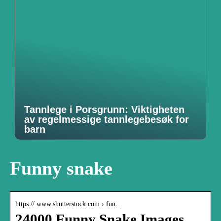
Tannlege i Porsgrunn: Viktigheten
av regelmessige tannlegebesøk for
barn
Funny snake
https:// www.shutterstock.com › fun…
24000 Funny Snake Images,