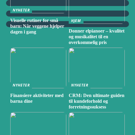
NYHETER
Visuelle rutiner for små
HJEM
barn: Når veggene hjelper
Donner elpianoer – kvalitet
dagen i gang
og musikalitet til en
overkommelig pris
NYHETER
NYHETER
Finansiere aktiviteter med
CRM: Den ultimate guiden
barna dine
til kundeforhold og
forretningssuksess