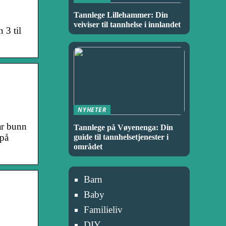
Tannlege Lillehammer: Din
veiviser til tannhelse i innlandet
 3 til
NYHETER
ar bunn
Tannlege på Vøyenenga: Din
 på
guide til tannhelsetjenester i
området
Barn
Baby
Familieliv
DIY