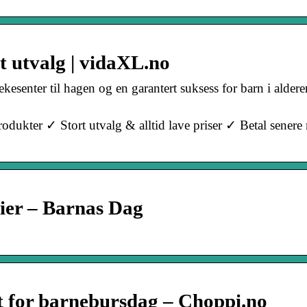
t utvalg | vidaXL.no
ekesenter til hagen og en garantert suksess for barn i alderen
odukter ✓ Stort utvalg & alltid lave priser ✓ Betal sener
lier – Barnas Dag
t for barnebursdag – Choppi.no