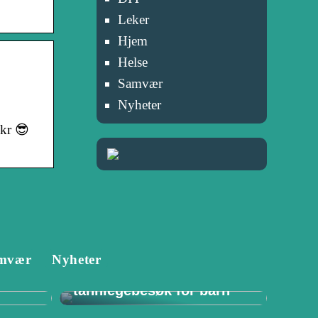
Leker
Hjem
Helse
Samvær
Nyheter
 kr 😎
Tannlege i Porsgrunn:
mvær
Nyheter
–
Viktigheten av
for
regelmessige
tannlegebesøk for barn