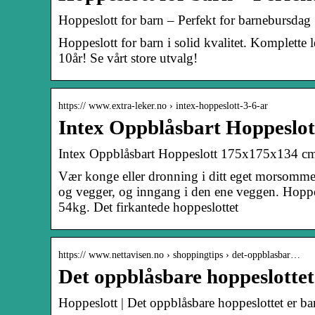
Hoppeslott for barn – Perfekt for barnebursdag
Hoppeslott for barn i solid kvalitet. Komplette l
10år! Se vårt store utvalg!
https:// www.extra-leker.no › intex-hoppeslott-3-6-ar
Intex Oppblåsbart Hoppeslot
Intex Oppblåsbart Hoppeslott 175x175x134 cm fr
Vær konge eller dronning i ditt eget morsomme h
og vegger, og inngang i den ene veggen. Hoppesl
54kg. Det firkantede hoppeslottet
https:// www.nettavisen.no › shoppingtips › det-oppblasbar…
Det oppblåsbare hoppeslottet 
Hoppeslott | Det oppblåsbare hoppeslottet er bar