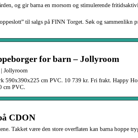
ården, og gir barna en morsom og stimulerende fritidsaktiv
ppeslott” til salgs på FINN Torget. Søk og sammenlikn pr
ppeborger for barn – Jollyroom
 | Jollyroom
rk 590x390x225 cm PVC. 10 739 kr. Fri frakt. Happy H
30 cm PVC.
s på CDON
tene. Takket være den store overflaten kan barna hoppe try