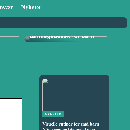
mvær
Nyheter
Tannlege i Porsgrunn:
–
Viktigheten av
for
regelmessige
tannlegebesøk for barn
NYHETER
Visuelle rutiner for små barn:
Når veggene hjelper dagen i