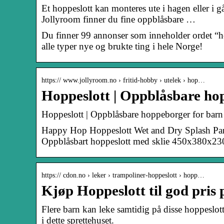
Et hoppeslott kan monteres ute i hagen eller i g
Jollyroom finner du fine oppblåsbare …
Du finner 99 annonser som inneholder ordet “ho
alle typer nye og brukte ting i hele Norge!
https:// www.jollyroom.no › fritid-hobby › utelek › hop…
Hoppeslott | Oppblåsbare ho
Hoppeslott | Oppblåsbare hoppeborger for barn
Happy Hop Hoppeslott Wet and Dry Splash Pa
Oppblåsbart hoppeslott med sklie 450x380x2
https:// cdon.no › leker › trampoliner-hoppeslott › hopp…
Kjøp Hoppeslott til god pri
Flere barn kan leke samtidig på disse hoppeslot
i dette sprettehuset.