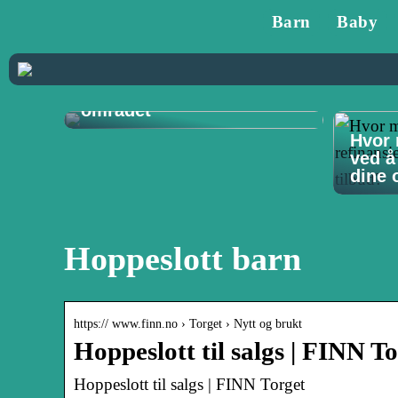
Barn
Baby
Tannlege på Vøyenenga:
Din guide til
tannhelsetjenester i
området
Hvor 
ved å
dine o
Hoppeslott barn
https:// www.finn.no › Torget › Nytt og brukt
Hoppeslott til salgs | FINN T
Hoppeslott til salgs | FINN Torget