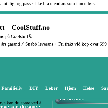
samtidig, og passer like bra utendørs som innendørs.
t – CoolStuff.no
ne på Coolstuff🪐
s garanti ⚡️ Snabb leverans + Fri frakt vid köp över 699
Familieliv
DIY
Leker
Hjem
Helse
Sa
Tannlege Stavanger 
Hvorfor det er viktig 
barna dine
mye kan du spare