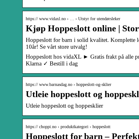
https:// www.vidaxl.no › … › Utstyr for utendørsleker
Kjøp Hoppeslott online | Stor
Hoppeslott for barn i solid kvalitet. Komplette l
10år! Se vårt store utvalg!
Hoppeslott hos vidaXL ► Gratis frakt på alle pr
Klarna ✓ Bestill i dag
https:// www.barnasdag.no › hoppeslott-og-sklier
Utleie hoppeslott og hoppesk
Utleie hoppeslott og hoppesklier
https:// choppi.no › produktkategori › hoppeslott
Hoppeslott for barn – Perfek