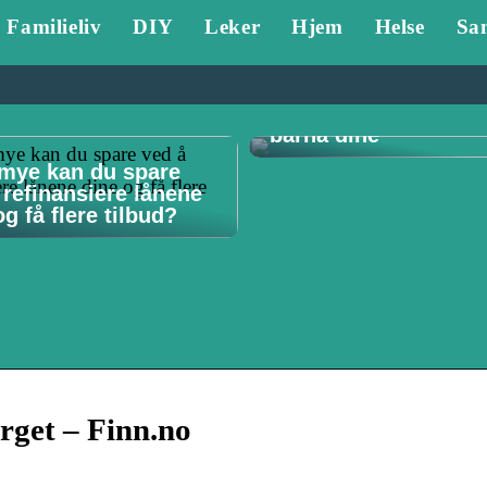
Familieliv
DIY
Leker
Hjem
Helse
Sa
Tannlege Stavanger 
Hvorfor det er viktig 
barna dine
mye kan du spare
 refinansiere lånene
g få flere tilbud?
orget – Finn.no