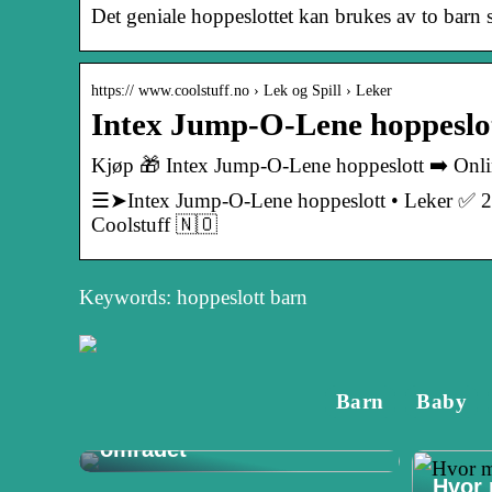
Det geniale hoppeslottet kan brukes av to barn 
https:// www.coolstuff.no › Lek og Spill › Leker
Intex Jump-O-Lene hoppeslot
Kjøp 🎁 Intex Jump-O-Lene hoppeslott ➡️ Onli
☰➤Intex Jump-O-Lene hoppeslott • Leker ✅ 2 år
Coolstuff 🇳🇴
Keywords: hoppeslott barn
Tannlege på Vøyenenga:
Barn
Baby
Din guide til
tannhelsetjenester i
området
Hvor 