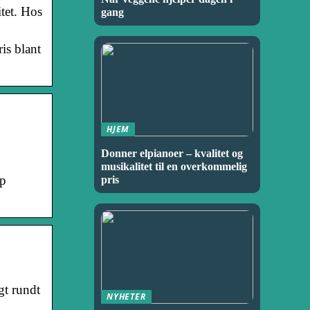
itet. Hos
gang
is blant
HJEM
Donner elpianoer – kvalitet og
musikalitet til en overkommelig
op
pris
gt rundt
NYHETER