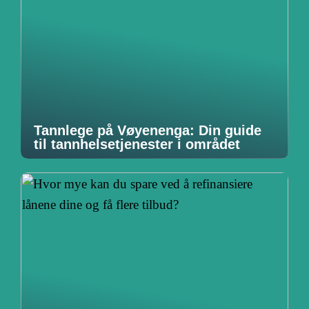
Tannlege på Vøyenenga: Din guide
til tannhelsetjenester i området