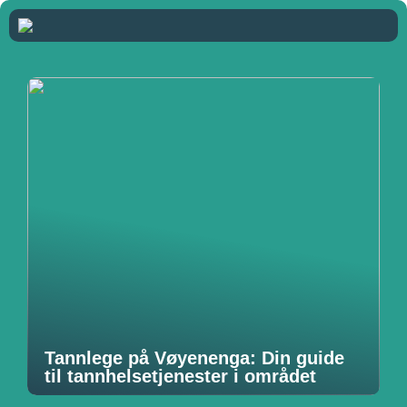
Tannlege på Vøyenenga: Din guide
til tannhelsetjenester i området