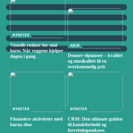
NYHETER
Visuelle rutiner for små
HJEM
barn: Når veggene hjelper
Donner elpianoer – kvalitet
dagen i gang
og musikalitet til en
overkommelig pris
NYHETER
NYHETER
Finansiere aktiviteter med
CRM: Den ultimate guiden
barna dine
til kundeforhold og
forretningssuksess