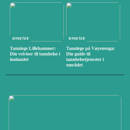
NYHETER
NYHETER
Tannlege Lillehammer:
Tannlege på Vøyenenga:
Din veiviser til tannhelse i
Din guide til
innlandet
tannhelsetjenester i
området