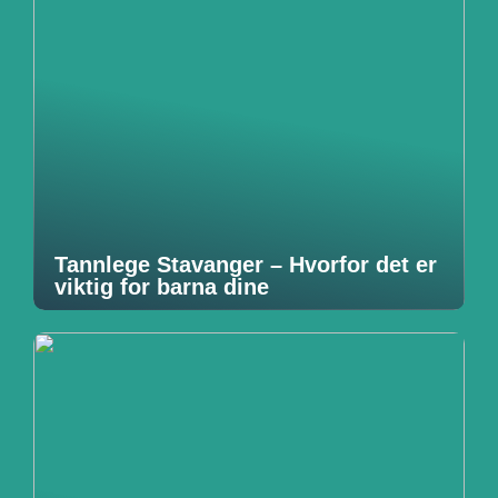
Tannlege Stavanger – Hvorfor det er
viktig for barna dine