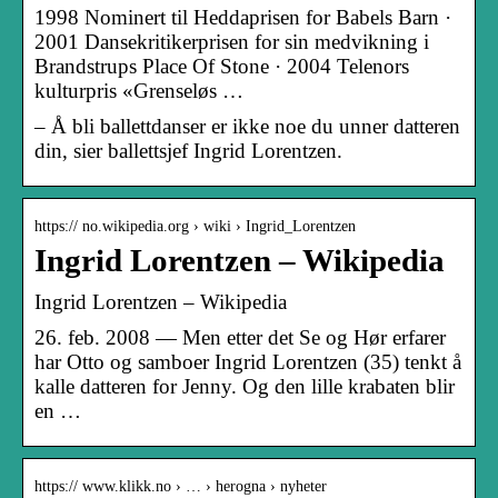
1998 Nominert til Heddaprisen for Babels Barn ·
2001 Dansekritikerprisen for sin medvikning i
Brandstrups Place Of Stone · 2004 Telenors
kulturpris «Grenseløs …
– Å bli ballettdanser er ikke noe du unner datteren
din, sier ballettsjef Ingrid Lorentzen.
https:// no.wikipedia.org › wiki › Ingrid_Lorentzen
Ingrid Lorentzen – Wikipedia
Ingrid Lorentzen – Wikipedia
26. feb. 2008 — Men etter det Se og Hør erfarer
har Otto og samboer Ingrid Lorentzen (35) tenkt å
kalle datteren for Jenny. Og den lille krabaten blir
en …
https:// www.klikk.no › … › herogna › nyheter