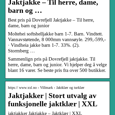
Jaktjakke – Til herre, dame,
barn og …
Best pris på Dovrefjell Jaktjakke – Til herre,
dame, barn og junior
Moltehei softshelljakke barn 1-7. Barn. Vindtett.
Vannavstøtende, 8 000mm vannsøyle. 299,-599,-
· Vindheia jakke barn 1-7. 33%. (2).
Stormberg …
Sammenlign pris på Dovrefjell jaktjakke. Til
herre, dame, barn og junior. Vi hjelper deg å velge
blant 16 varer. Se beste pris fra over 500 butikker.
https:// www.xxl.no › Villmark › Jaktklær og turklær
Jaktjakker | Stort utvalg av
funksjonelle jaktklær | XXL
jaktjakker Jaktjakke – Jaktklær | XXL