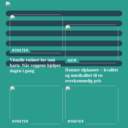
NYHETER
Visuelle rutiner for små
HJEM
barn: Når veggene hjelper
Donner elpianoer – kvalitet
dagen i gang
og musikalitet til en
overkommelig pris
NYHETER
NYHETER