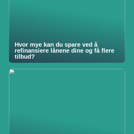
Hvor mye kan du spare ved å
refinansiere lånene dine og få flere
tilbud?