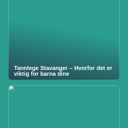
Tannlege Stavanger – Hvorfor det er
viktig for barna dine