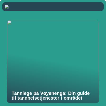
Tannlege på Vøyenenga: Din guide
til tannhelsetjenester i området