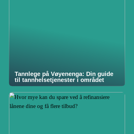
Tannlege på Vøyenenga: Din guide
til tannhelsetjenester i området