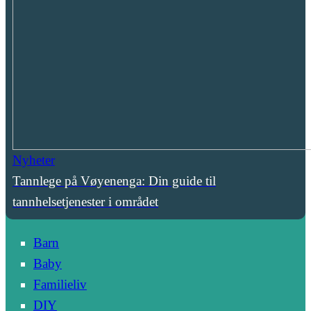
Nyheter
Tannlege på Vøyenenga: Din guide til
tannhelsetjenester i området
Barn
Baby
Familieliv
DIY