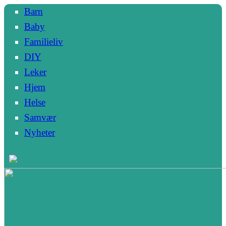
Barn
Baby
Familieliv
DIY
Leker
Hjem
Helse
Samvær
Nyheter