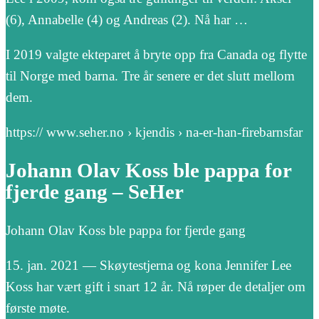
(6), Annabelle (4) og Andreas (2). Nå har …
I 2019 valgte ekteparet å bryte opp fra Canada og flytte
til Norge med barna. Tre år senere er det slutt mellom
dem.
https:// www.seher.no › kjendis › na-er-han-firebarnsfar
Johann Olav Koss ble pappa for
fjerde gang – SeHer
Johann Olav Koss ble pappa for fjerde gang
15. jan. 2021 — Skøytestjerna og kona Jennifer Lee
Koss har vært gift i snart 12 år. Nå røper de detaljer om
første møte.