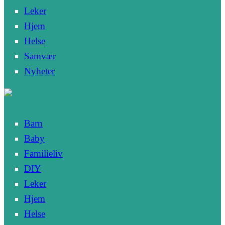
Leker
Hjem
Helse
Samvær
Nyheter
Barn
Baby
Familieliv
DIY
Leker
Hjem
Helse