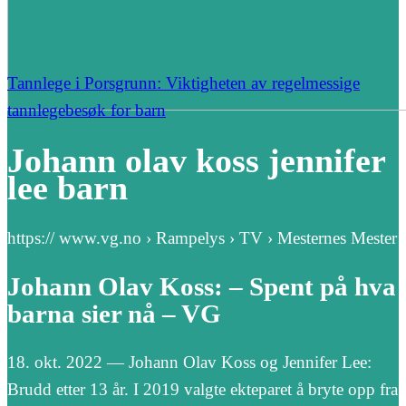
Tannlege i Porsgrunn: Viktigheten av regelmessige
tannlegebesøk for barn
Johann olav koss jennifer
lee barn
https:// www.vg.no › Rampelys › TV › Mesternes Mester
Johann Olav Koss: – Spent på hva
barna sier nå – VG
18. okt. 2022 — Johann Olav Koss og Jennifer Lee:
Brudd etter 13 år. I 2019 valgte ekteparet å bryte opp fra