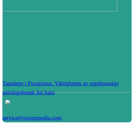
Tannlege i Porsgrunn: Viktigheten av regelmessige
tannlegebesøk for barn
service@norgemedia.com