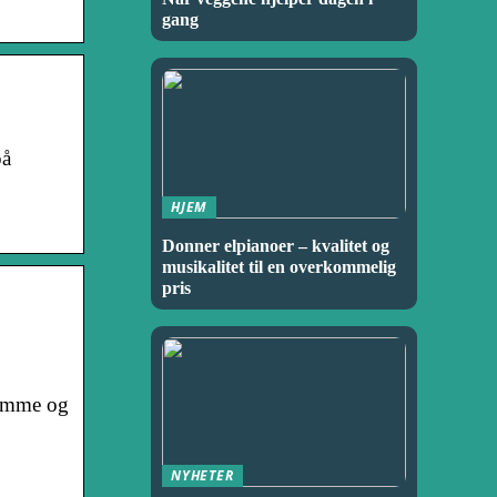
gang
på
HJEM
Donner elpianoer – kvalitet og
musikalitet til en overkommelig
pris
rsomme og
NYHETER