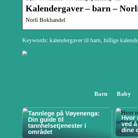
Kalendergaver – barn – Norl
Norli Bokhandel
Keywords: kalendergaver til barn, billige kalend
Barn
Baby
Tannlege på Vøyenenga:
Hvor 
Din guide til
ved å
tannhelsetjenester i
dine o
området