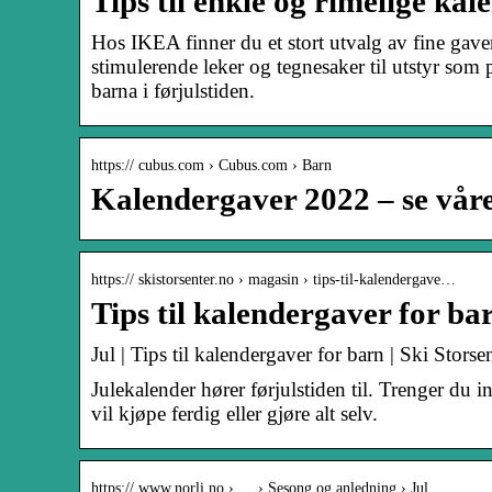
Tips til enkle og rimelige k
Hos IKEA finner du et stort utvalg av fine gaver
stimulerende leker og tegnesaker til utstyr so
barna i førjulstiden.
https:// cubus.com › Cubus.com › Barn
Kalendergaver 2022 – se våre
https:// skistorsenter.no › magasin › tips-til-kalendergave…
Tips til kalendergaver for ba
Jul | Tips til kalendergaver for barn | Ski Storse
Julekalender hører førjulstiden til. Trenger du 
vil kjøpe ferdig eller gjøre alt selv.
https:// www.norli.no › … › Sesong og anledning › Jul