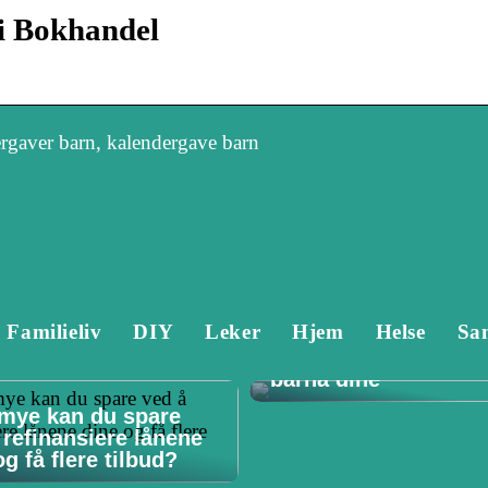
i Bokhandel
ergaver barn, kalendergave barn
Familieliv
DIY
Leker
Hjem
Helse
Sa
Tannlege Stavanger 
Hvorfor det er viktig 
barna dine
mye kan du spare
 refinansiere lånene
g få flere tilbud?