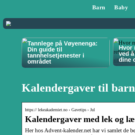
Barn
Baby
Tannlege på Vøyenenga:
Hvor 
Din guide til
ved å
tannhelsetjenester i
dine o
området
Kalendergaver til barn
https:// lekeakademiet.no › Gavetips › Jul
Kalendergaver med lek og lær
Her hos Advent-kalender.net har vi samlet de be