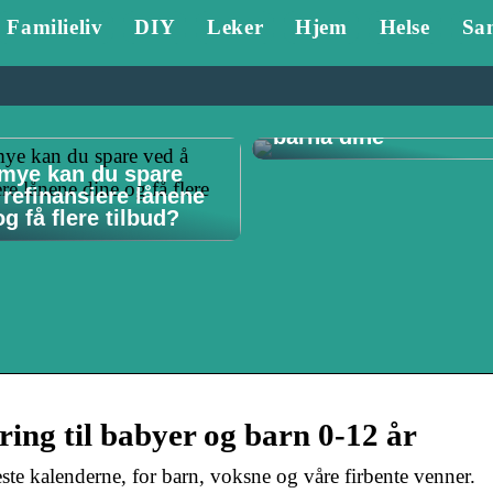
Familieliv
DIY
Leker
Hjem
Helse
Sa
Tannlege Stavanger 
Hvorfor det er viktig 
barna dine
mye kan du spare
 refinansiere lånene
g få flere tilbud?
ing til babyer og barn 0-12 år
ste kalenderne, for barn, voksne og våre firbente venner.