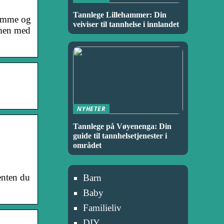
Tannlege Lillehammer: Din
rsomme og
veiviser til tannhelse i innlandet
mmen med
NYHETER
Tannlege på Vøyenenga: Din
guide til tannhelsetjenester i
området
 enten du
Barn
Baby
Familieliv
DIY