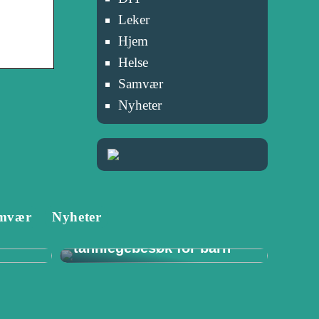
Leker
Hjem
Helse
Samvær
Nyheter
Tannlege i Porsgrunn:
mvær
Nyheter
–
Viktigheten av
for
regelmessige
tannlegebesøk for barn