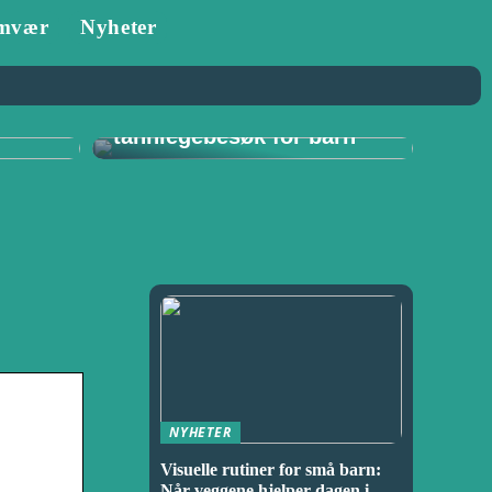
mvær
Nyheter
Tannlege i Porsgrunn:
–
Viktigheten av
for
regelmessige
tannlegebesøk for barn
NYHETER
Visuelle rutiner for små barn:
Når veggene hjelper dagen i