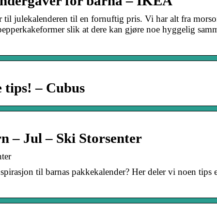
alendergaver for barna – IKEA
 til julekalenderen til en fornuftig pris. Vi har alt fra mo
m pepperkakeformer slik at dere kan gjøre noe hyggelig sa
 tips! – Cubus
rn – Jul – Ski Storsenter
nter
inspirasjon til barnas pakkekalender? Her deler vi noen tips