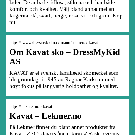
läder. De är både tidlösa, stilrena och har både
komfort och kvalitet. Välj bland annat mellan
färgerna blå, svart, beige, rosa, vit och grön. Köp
nu.
https:// www.dressmykid.no › manufacturers › kavat
Om Kavat sko – DressMyKid
AS
KAVAT er et svenskt familieeid skomerket som
ble grunnlagt i 1945 av Ragnar Karlsson med
høyt fokus på langvarig holdbarhet og kvalitet.
https:// lekmer.no › kavat
Kavat – Lekmer.no
På Lekmer finner du blant annet produkter fra
Kavat. ✓365 dagers åpent kjøp ✓Rask levering