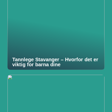
Tannlege Stavanger – Hvorfor det er
viktig for barna dine