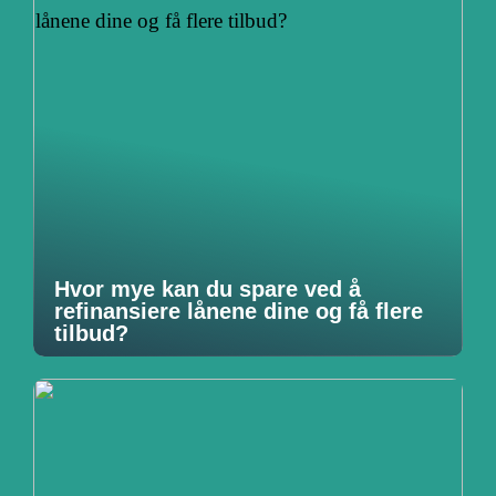
Hvor mye kan du spare ved å
refinansiere lånene dine og få flere
tilbud?