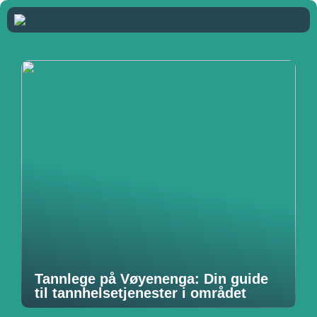
Tannlege på Vøyenenga: Din guide
til tannhelsetjenester i området