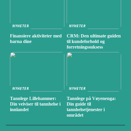
NYHETER
NYHETER
Finansiere aktiviteter med
CRM: Den ultimate guiden
barna dine
til kundeforhold og
forretningssuksess
NYHETER
NYHETER
Tannlege Lillehammer:
Tannlege på Vøyenenga:
Din veiviser til tannhelse i
Din guide til
innlandet
tannhelsetjenester i
området