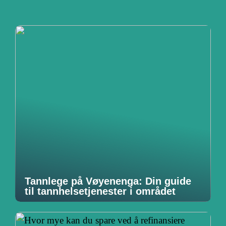
Tannlege på Vøyenenga: Din guide
til tannhelsetjenester i området