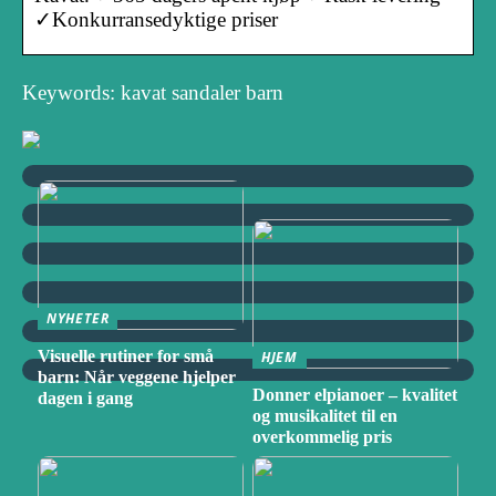
✓Konkurransedyktige priser
Keywords: kavat sandaler barn
NYHETER
Visuelle rutiner for små
HJEM
barn: Når veggene hjelper
Donner elpianoer – kvalitet
dagen i gang
og musikalitet til en
overkommelig pris