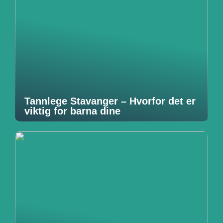
Tannlege Stavanger – Hvorfor det er
viktig for barna dine