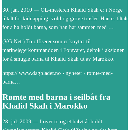
30. jan. 2010 — OL-mesteren Khalid Skah er i Norge
tiltalt for kidnapping, vold og grove trusler. Han er tiltalt
for å ha holdt barna, som han har sammen med …
(VG Nett) To offiserer som er knyttet til
marinejegerkommandoen i Forsvaret, deltok i aksjonen
for å smugle barna til Khalid Skah ut av Marokko.
https:// www.dagbladet.no › nyheter › romte-med-
barna…
Rømte med barna i seilbåt fra
Khalid Skah i Marokko
28. jul. 2009 — I over to og et halvt år holdt