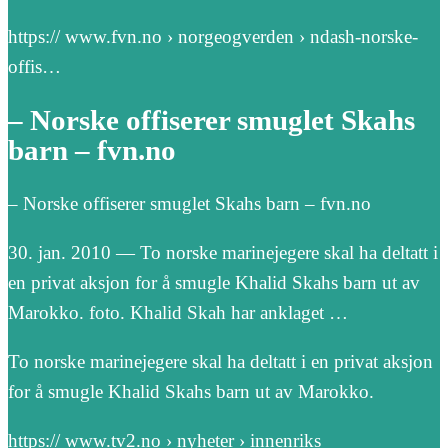
https:// www.fvn.no › norgeogverden › ndash-norske-
offis…
– Norske offiserer smuglet Skahs
barn – fvn.no
– Norske offiserer smuglet Skahs barn – fvn.no
30. jan. 2010 — To norske marinejegere skal ha deltatt i
en privat aksjon for å smugle Khalid Skahs barn ut av
Marokko. foto. Khalid Skah har anklaget …
To norske marinejegere skal ha deltatt i en privat aksjon
for å smugle Khalid Skahs barn ut av Marokko.
https:// www.tv2.no › nyheter › innenriks