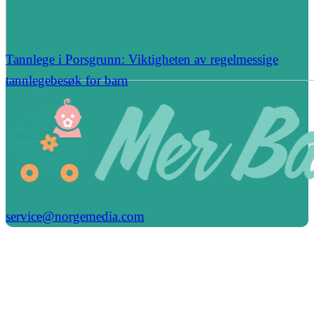
Tannlege i Porsgrunn: Viktigheten av regelmessige
tannlegebesøk for barn
service@norgemedia.com