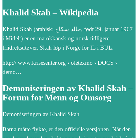
Khalid Skah – Wikipedia
Khalid Skah (arabisk: خالد سكاح, født 29. januar 1967
i Midelt) er en marokkansk og norsk tidligere
friidrettsutøver. Skah løp i Norge for IL i BUL.
http:// www.krisesenter.org › oletexmo › DOCS ›
demo…
Demoniseringen av Khalid Skah –
Forum for Menn og Omsorg
Demoniseringen av Khalid Skah
Barna måtte flykte, er den offisielle versjonen. Når den