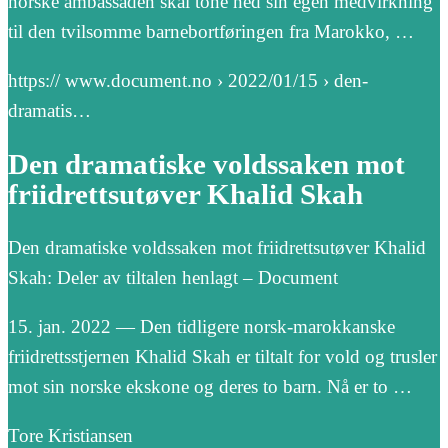
norske ambassaden skal tone ned sin egen medvirkning
til den tvilsomme barnebortføringen fra Marokko, …
https:// www.document.no › 2022/01/15 › den-
dramatis…
Den dramatiske voldssaken mot
friidrettsutøver Khalid Skah
Den dramatiske voldssaken mot friidrettsutøver Khalid
Skah: Deler av tiltalen henlagt – Document
15. jan. 2022 — Den tidligere norsk-marokkanske
friidrettsstjernen Khalid Skah er tiltalt for vold og trusler
mot sin norske ekskone og deres to barn. Nå er to …
Tore Kristiansen