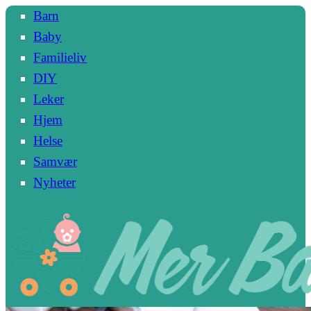
Barn
Baby
Familieliv
DIY
Leker
Hjem
Helse
Samvær
Nyheter