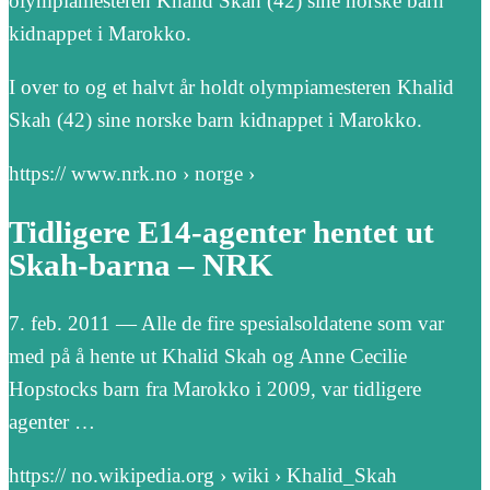
olympiamesteren Khalid Skah (42) sine norske barn
kidnappet i Marokko.
I over to og et halvt år holdt olympiamesteren Khalid
Skah (42) sine norske barn kidnappet i Marokko.
https:// www.nrk.no › norge ›
Tidligere E14-agenter hentet ut
Skah-barna – NRK
7. feb. 2011 — Alle de fire spesialsoldatene som var
med på å hente ut Khalid Skah og Anne Cecilie
Hopstocks barn fra Marokko i 2009, var tidligere
agenter …
https:// no.wikipedia.org › wiki › Khalid_Skah