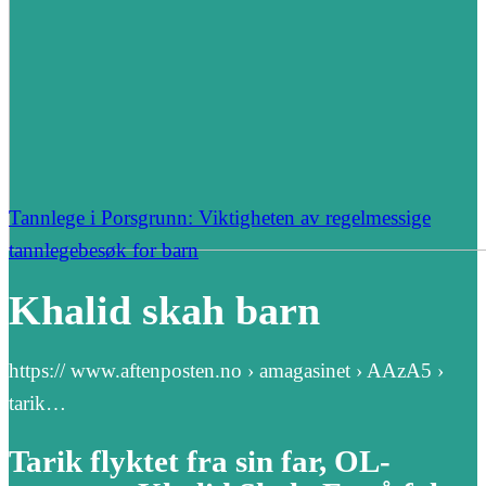
Tannlege i Porsgrunn: Viktigheten av regelmessige
tannlegebesøk for barn
Khalid skah barn
https:// www.aftenposten.no › amagasinet › AAzA5 ›
tarik…
Tarik flyktet fra sin far, OL-