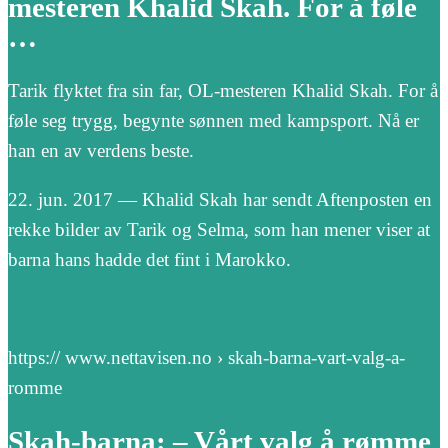
mesteren Khalid Skah. For å føle
…
Tarik flyktet fra sin far, OL-mesteren Khalid Skah. For å
føle seg trygg, begynte sønnen med kampsport. Nå er
han en av verdens beste.
22. jun. 2017 — Khalid Skah har sendt Aftenposten en
rekke bilder av Tarik og Selma, som han mener viser at
barna hans hadde det fint i Marokko.
https:// www.nettavisen.no › skah-barna-vart-valg-a-
romme
Skah-barna: – Vårt valg å rømme