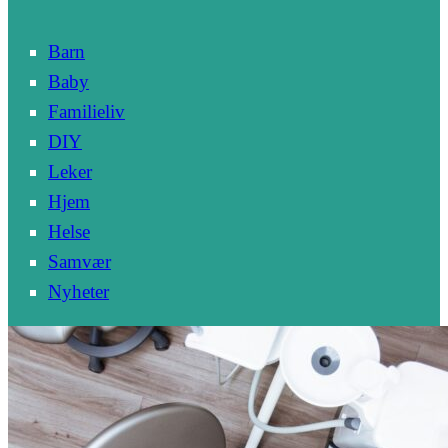
Barn
Baby
Familieliv
DIY
Leker
Hjem
Helse
Samvær
Nyheter