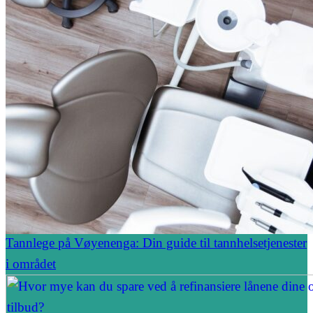
Tannlege på Vøyenenga: Din guide til tannhelsetjenester
i området