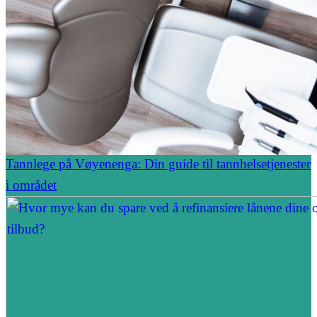
Tannlege på Vøyenenga: Din guide til tannhelsetjenester
i området