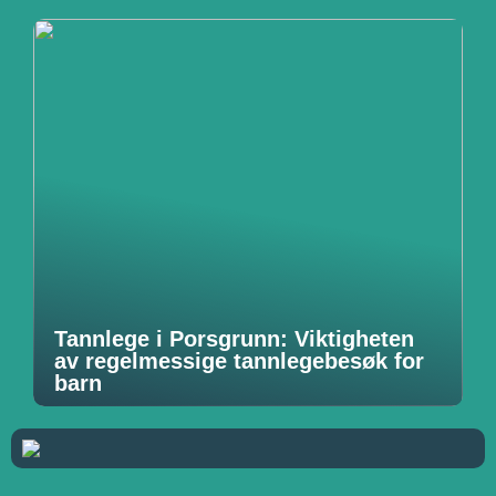
Tannlege i Porsgrunn: Viktigheten
av regelmessige tannlegebesøk for
barn