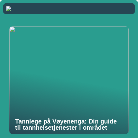
Tannlege på Vøyenenga: Din guide
til tannhelsetjenester i området