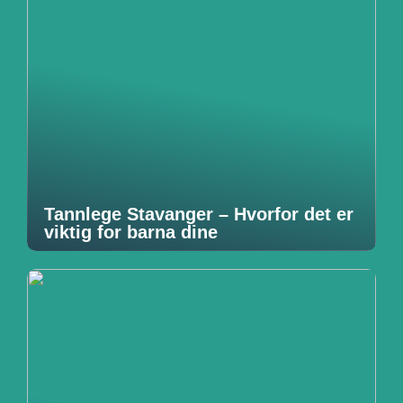
Tannlege Stavanger – Hvorfor det er
viktig for barna dine