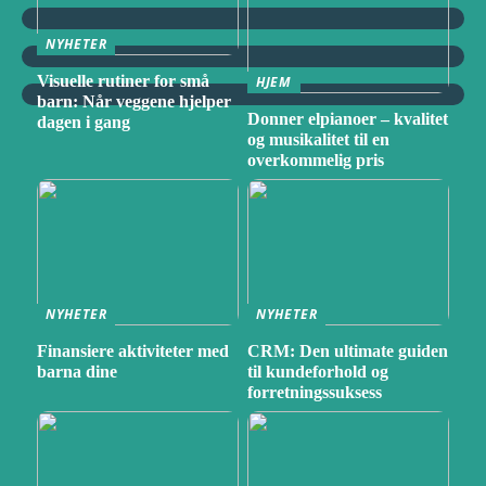
NYHETER
Visuelle rutiner for små
HJEM
barn: Når veggene hjelper
Donner elpianoer – kvalitet
dagen i gang
og musikalitet til en
overkommelig pris
NYHETER
NYHETER
Finansiere aktiviteter med
CRM: Den ultimate guiden
barna dine
til kundeforhold og
forretningssuksess