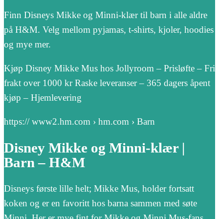
Finn Disneys Mikke og Minni-klær til barn i alle aldre
på H&M. Velg mellom pyjamas, t-shirts, kjoler, hoodies
og mye mer.
Kjøp Disney Mikke Mus hos Jollyroom – Prisløfte – Fri
frakt over 1000 kr Raske leveranser – 365 dagers åpent
kjøp – Hjemlevering
https:// www2.hm.com › hm.com › Barn
Disney Mikke og Minni-klær |
Barn – H&M
Disneys første lille helt; Mikke Mus, holder fortsatt
koken og er en favoritt hos barna sammen med søte
Minni. Her er mye fint for Mikke og Minni Mus-fans.