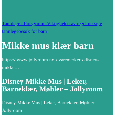
Tannlege i Porsgrunn: Viktigheten av regelmessige
tannlegebesøk for barn
Mikke mus klær barn
https:// www.jollyroom.no › varemerker › disney-
mikke…
Disney Mikke Mus | Leker,
Barneklær, Møbler – Jollyroom
Disney Mikke Mus | Leker, Barneklær, Møbler |
Jollyroom