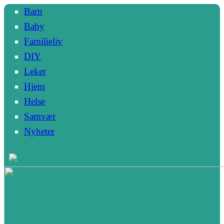
Barn
Baby
Familieliv
DIY
Leker
Hjem
Helse
Samvær
Nyheter