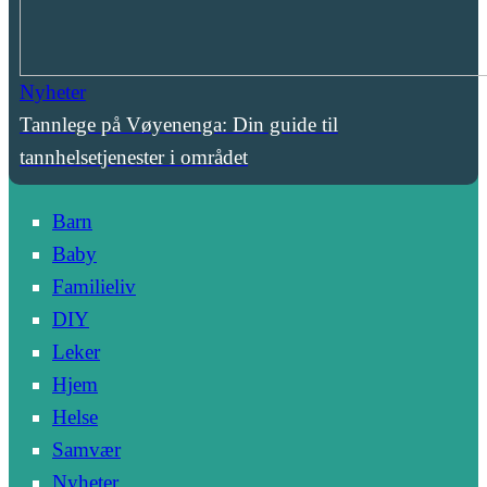
Nyheter
Tannlege på Vøyenenga: Din guide til
tannhelsetjenester i området
Barn
Baby
Familieliv
DIY
Leker
Hjem
Helse
Samvær
Nyheter