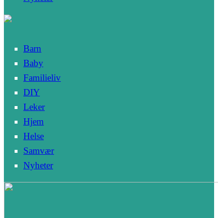
Barn
Baby
Familieliv
DIY
Leker
Hjem
Helse
Samvær
Nyheter