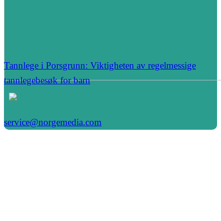
Tannlege i Porsgrunn: Viktigheten av regelmessige
tannlegebesøk for barn
service@norgemedia.com