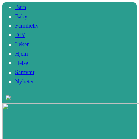
Barn
Baby
Familieliv
DIY
Leker
Hjem
Helse
Samvær
Nyheter