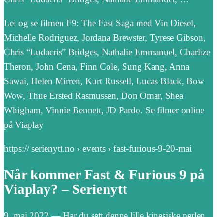
Lei og se filmen F9: The Fast Saga med Vin Diesel,
Michelle Rodriguez, Jordana Brewster, Tyrese Gibson,
Chris “Ludacris” Bridges, Nathalie Emmanuel, Charlize
Theron, John Cena, Finn Cole, Sung Kang, Anna
Sawai, Helen Mirren, Kurt Russell, Lucas Black, Bow
Wow, Thue Ersted Rasmussen, Don Omar, Shea
Whigham, Vinnie Bennett, JD Pardo. Se filmer online
på Viaplay
https:// serienytt.no › events › fast-furious-9-20-mai
Når kommer Fast & Furious 9 på
Viaplay? – Serienytt
9. mai 2022 — Har du sett denne lille kinesiske perlen