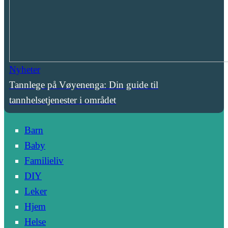
Nyheter
Tannlege på Vøyenenga: Din guide til
tannhelsetjenester i området
Barn
Baby
Familieliv
DIY
Leker
Hjem
Helse