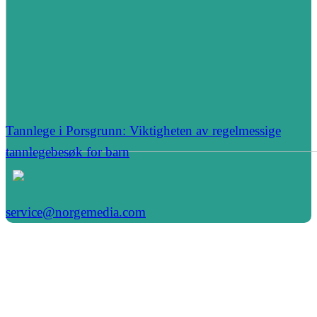
Tannlege i Porsgrunn: Viktigheten av regelmessige
tannlegebesøk for barn
service@norgemedia.com