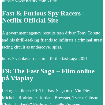
https:// www.netflix.com › title
Fast & Furious Spy Racers |
Netflix Official Site
A government agency recruits teen driver Tony Toretto
and his thrill-seeking friends to infiltrate a criminal street
racing circuit as undercover spies.
https:// viaplay.no › store › f9-the-fast-saga-2021
F9: The Fast Saga – Film online
på Viaplay
Lei og se filmen F9: The Fast Saga med Vin Diesel,
Michelle Rodriguez, Jordana Brewster, Tyrese Gibson,
Chris “Ludacris” Bridges, Nathalie Emmanuel, …