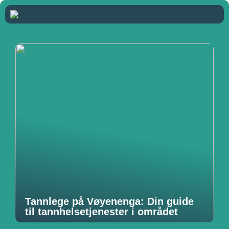
Tannlege på Vøyenenga: Din guide
til tannhelsetjenester i området