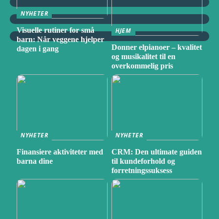
NYHETER
Visuelle rutiner for små
HJEM
barn: Når veggene hjelper
Donner elpianoer – kvalitet
dagen i gang
og musikalitet til en
overkommelig pris
NYHETER
NYHETER
Finansiere aktiviteter med
CRM: Den ultimate guiden
barna dine
til kundeforhold og
forretningssuksess