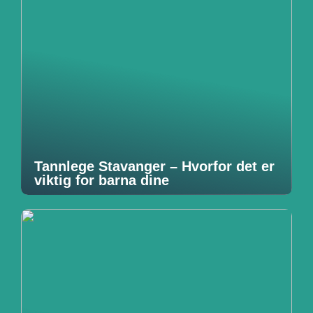
Tannlege Stavanger – Hvorfor det er
viktig for barna dine