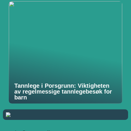
Tannlege i Porsgrunn: Viktigheten
av regelmessige tannlegebesøk for
barn