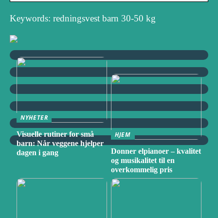
Keywords: redningsvest barn 30-50 kg
NYHETER
Visuelle rutiner for små
HJEM
barn: Når veggene hjelper
Donner elpianoer – kvalitet
dagen i gang
og musikalitet til en
overkommelig pris