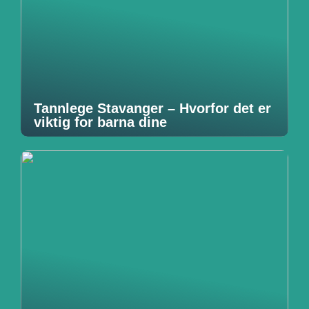
Tannlege Stavanger – Hvorfor det er
viktig for barna dine