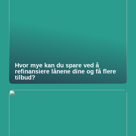
Hvor mye kan du spare ved å
refinansiere lånene dine og få flere
tilbud?