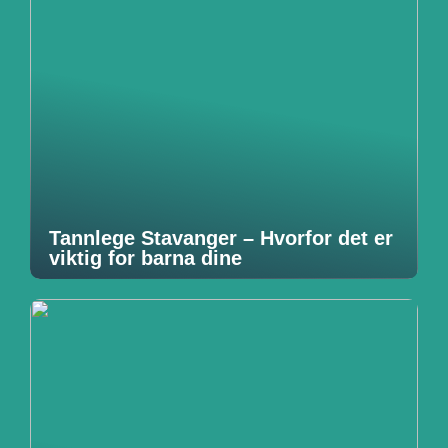
Tannlege Stavanger – Hvorfor det er
viktig for barna dine