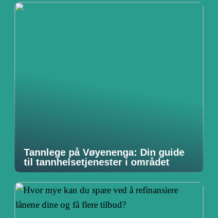
Tannlege på Vøyenenga: Din guide
til tannhelsetjenester i området