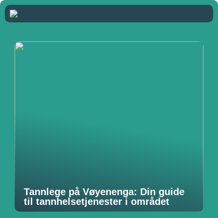
Tannlege på Vøyenenga: Din guide
til tannhelsetjenester i området