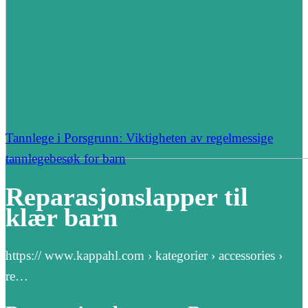
Tannlege i Porsgrunn: Viktigheten av regelmessige
tannlegebesøk for barn
Reparasjonslapper til
klær barn
https:// www.kappahl.com › kategorier › accessories ›
re…