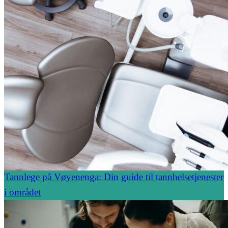
Tannlege på Vøyenenga: Din guide til tannhelsetjenester
i området