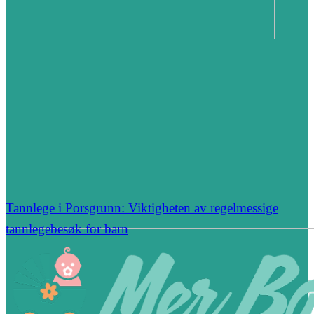
Tannlege i Porsgrunn: Viktigheten av regelmessige
tannlegebesøk for barn