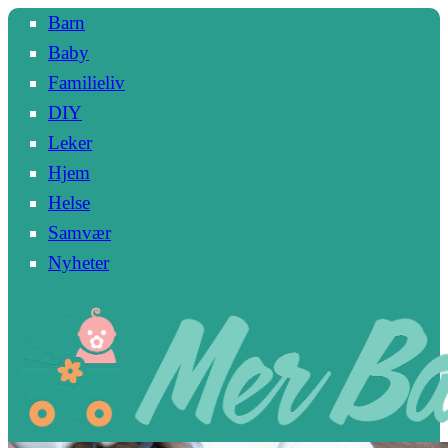
Barn
Baby
Familieliv
DIY
Leker
Hjem
Helse
Samvær
Nyheter