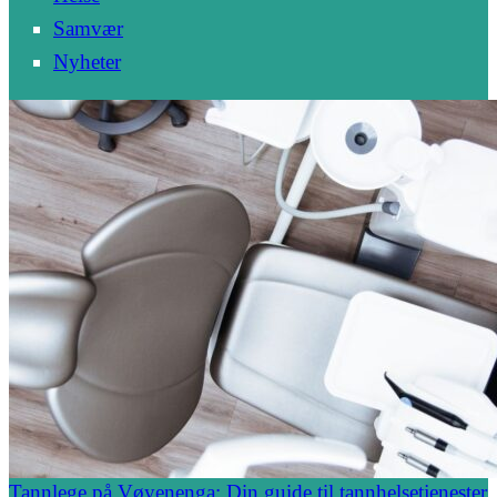
Samvær
Nyheter
Tannlege på Vøyenenga: Din guide til tannhelsetjenester