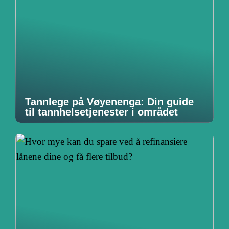
Tannlege på Vøyenenga: Din guide
til tannhelsetjenester i området