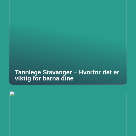
Tannlege Stavanger – Hvorfor det er
viktig for barna dine