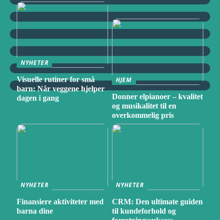
NYHETER
Visuelle rutiner for små
HJEM
barn: Når veggene hjelper
Donner elpianoer – kvalitet
dagen i gang
og musikalitet til en
overkommelig pris
NYHETER
NYHETER
Finansiere aktiviteter med
CRM: Den ultimate guiden
barna dine
til kundeforhold og