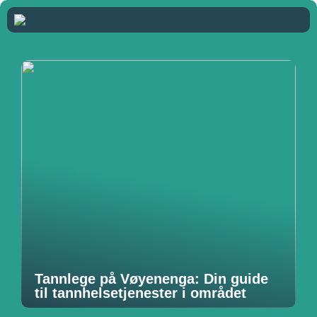
Tannlege på Vøyenenga: Din guide
til tannhelsetjenester i området