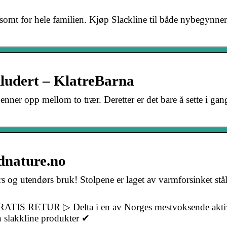
somt for hele familien. Kjøp Slackline til både nybegynne
kludert – KlatreBarna
enner opp mellom to trær. Deretter er det bare å sette i gan
ddnature.no
s og utendørs bruk! Stolpene er laget av varmforsinket stål
IS RETUR ▷ Delta i en av Norges mestvoksende aktivi
n slakkline produkter ✔