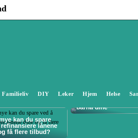
nd
Familieliv
DIY
Leker
Hjem
Helse
Sa
Tannlege Stavanger 
Hvorfor det er viktig 
barna dine
mye kan du spare
 refinansiere lånene
g få flere tilbud?