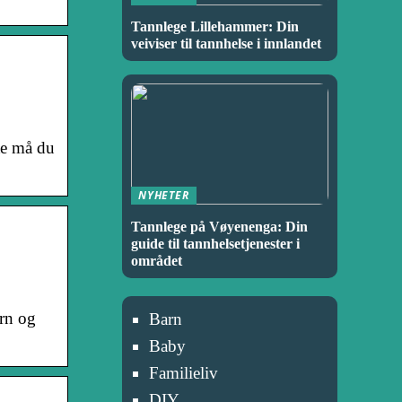
Tannlege Lillehammer: Din
veiviser til tannhelse i innlandet
te må du
NYHETER
Tannlege på Vøyenenga: Din
guide til tannhelsetjenester i
området
arn og
Barn
Baby
Familieliv
DIY