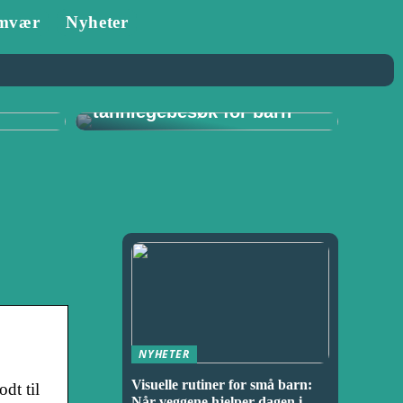
mvær
Nyheter
Tannlege i Porsgrunn:
–
Viktigheten av
for
regelmessige
tannlegebesøk for barn
NYHETER
Visuelle rutiner for små barn:
dt til
Når veggene hjelper dagen i