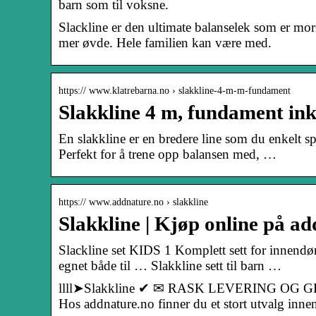
barn som til voksne.
Slackline er den ultimate balanselek som er mor
mer øvde. Hele familien kan være med.
https:// www.klatrebarna.no › slakkline-4-m-m-fundament
Slakkline 4 m, fundament in
En slakkline er en bredere line som du enkelt sp
Perfekt for å trene opp balansen med, …
https:// www.addnature.no › slakkline
Slakkline | Kjøp online på a
Slackline set KIDS 1 Komplett sett for innendør
egnet både til … Slakkline sett til barn …
llll➤Slakkline ✔ ✉ RASK LEVERING OG GRAT
Hos addnature.no finner du et stort utvalg inne