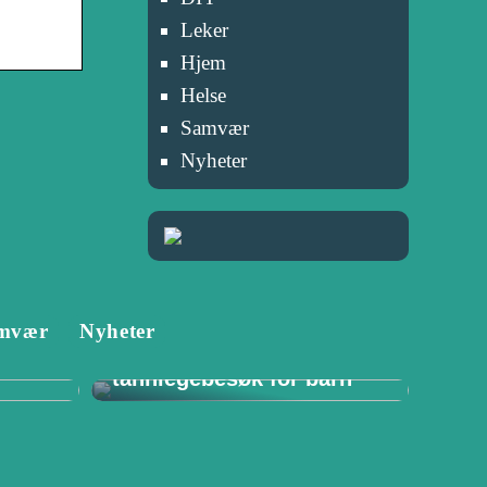
Leker
Hjem
Helse
Samvær
Nyheter
Tannlege i Porsgrunn:
mvær
Nyheter
–
Viktigheten av
for
regelmessige
tannlegebesøk for barn