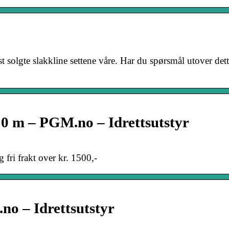
solgte slakkline settene våre. Har du spørsmål utover det
n 10 m – PGM.no – Idrettsutstyr
fri frakt over kr. 1500,-
.no – Idrettsutstyr