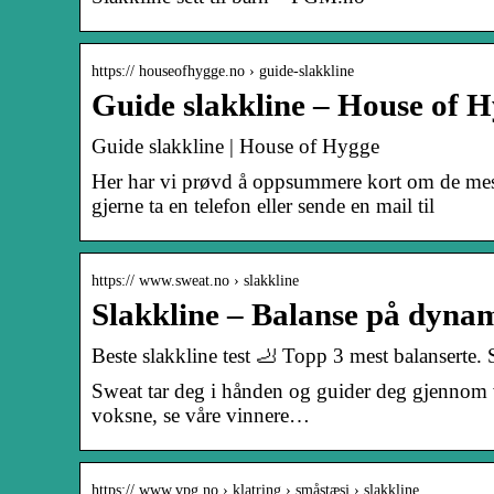
https:// houseofhygge.no › guide-slakkline
Guide slakkline – House of 
Guide slakkline | House of Hygge
Her har vi prøvd å oppsummere kort om de mest 
gjerne ta en telefon eller sende en mail til
https:// www.sweat.no › slakkline
Slakkline – Balanse på dynam
Beste slakkline test 🦶 Topp 3 mest balanserte
Sweat tar deg i hånden og guider deg gjennom v
voksne, se våre vinnere…
https:// www.vpg.no › klatring › småstæsj › slakkline