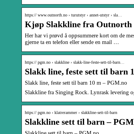
https:// www.outnorth.no › turutstyr › annet-utstyr › sla…
Kjøp Slakkline fra Outnorth
Her har vi prøvd å oppsummere kort om de mest 
gjerne ta en telefon eller sende en mail …
https:// pgm.no › slakkline › slakk-line-feste-sett-til-barn…
Slakk line, feste sett til bar
Slakk line, feste sett til barn 10 m – PGM.no
Slakkline fra Singing Rock. Lynrask levering og 
https:// pgm.no › klatrerammer › slakkline-sett-til-barn
Slakkline sett til barn – PGM
Slakkline sett til barn – PGM.no