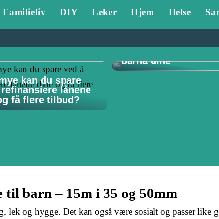
Familieliv
DIY
Leker
Hjem
Helse
Sa
Tannlege Stavanger 
Hvorfor det er viktig 
barna dine
mye kan du spare
 refinansiere lånene
g få flere tilbud?
ne til barn – 15m i 35 og 50mm
ng, lek og hygge. Det kan også være sosialt og passer like go