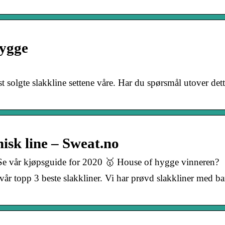
Hygge
solgte slakkline settene våre. Har du spørsmål utover det
isk line – Sweat.no
. Se vår kjøpsguide for 2020 🥇 House of hygge vinneren?
år topp 3 beste slakkliner. Vi har prøvd slakkliner med b