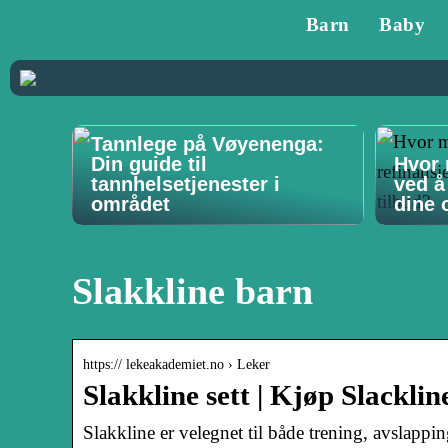
Barn
Baby
Tannlege på Vøyenenga:
Din guide til
Hvor 
tannhelsetjenester i
ved å
området
dine o
Slakkline barn
https:// lekeakademiet.no › Leker
Slakkline sett | Kjøp Slackli
Slakkline er velegnet til både trening, avslappi