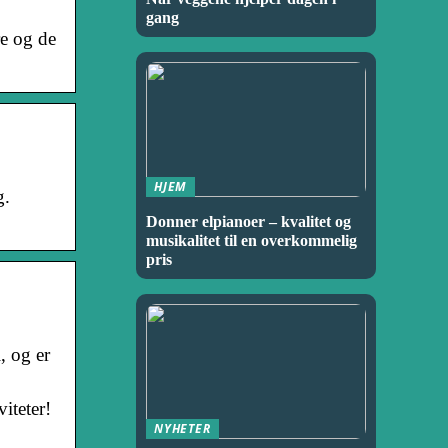
gang
re og de
HJEM
g.
Donner elpianoer – kvalitet og
musikalitet til en overkommelig
pris
, og er
teter!
NYHETER