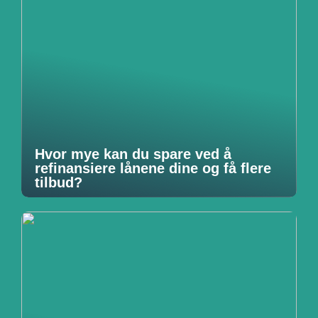
Hvor mye kan du spare ved å
refinansiere lånene dine og få flere
tilbud?