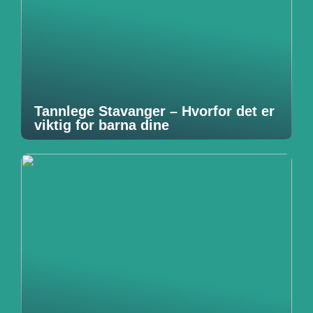
Tannlege Stavanger – Hvorfor det er
viktig for barna dine