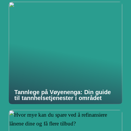
Tannlege på Vøyenenga: Din guide
til tannhelsetjenester i området