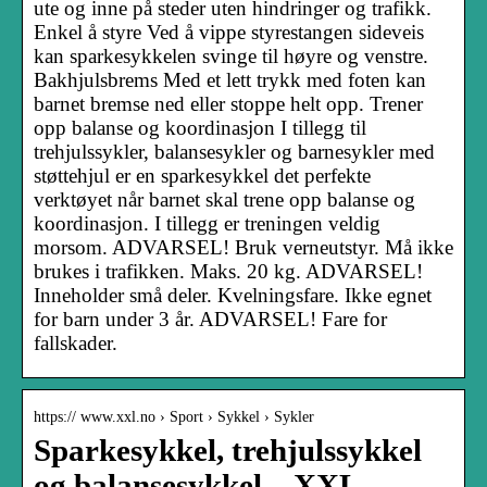
ute og inne på steder uten hindringer og trafikk.
Enkel å styre Ved å vippe styrestangen sideveis
kan sparkesykkelen svinge til høyre og venstre.
Bakhjulsbrems Med et lett trykk med foten kan
barnet bremse ned eller stoppe helt opp. Trener
opp balanse og koordinasjon I tillegg til
trehjulssykler, balansesykler og barnesykler med
støttehjul er en sparkesykkel det perfekte
verktøyet når barnet skal trene opp balanse og
koordinasjon. I tillegg er treningen veldig
morsom. ADVARSEL! Bruk verneutstyr. Må ikke
brukes i trafikken. Maks. 20 kg. ADVARSEL!
Inneholder små deler. Kvelningsfare. Ikke egnet
for barn under 3 år. ADVARSEL! Fare for
fallskader.
https:// www.xxl.no › Sport › Sykkel › Sykler
Sparkesykkel, trehjulssykkel
og balansesykkel – XXL