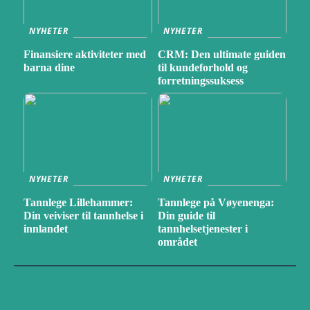
NYHETER
NYHETER
Finansiere aktiviteter med
CRM: Den ultimate guiden
barna dine
til kundeforhold og
forretningssuksess
NYHETER
NYHETER
Tannlege Lillehammer:
Tannlege på Vøyenenga:
Din veiviser til tannhelse i
Din guide til
innlandet
tannhelsetjenester i
området