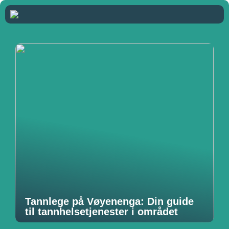
Tannlege på Vøyenenga: Din guide
til tannhelsetjenester i området