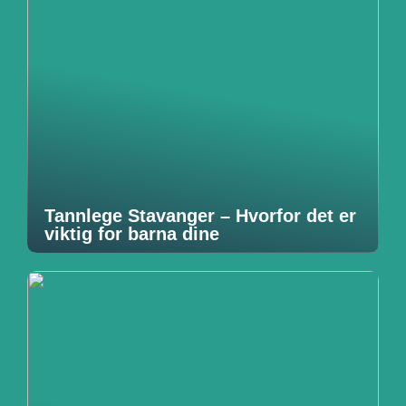
Tannlege Stavanger – Hvorfor det er
viktig for barna dine