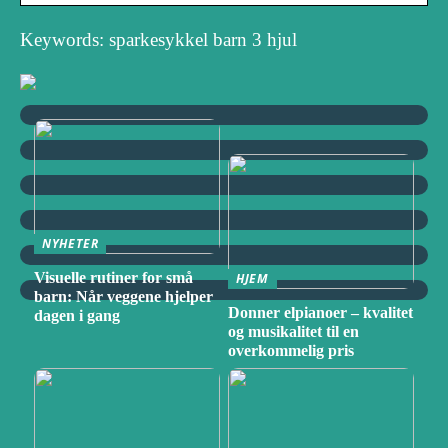
Keywords: sparkesykkel barn 3 hjul
NYHETER
Visuelle rutiner for små
HJEM
barn: Når veggene hjelper
Donner elpianoer – kvalitet
dagen i gang
og musikalitet til en
overkommelig pris