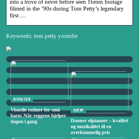
into a trove of never before seen 16mm footage
filmed in the ’90s during Tom Petty’s legendary
first …
Keywords: tom petty youtube
NYHETER
Visuelle rutiner for små
HJEM
barn: Når veggene hjelper
Donner elpianoer – kvalitet
dagen i gang
og musikalitet til en
overkommelig pris