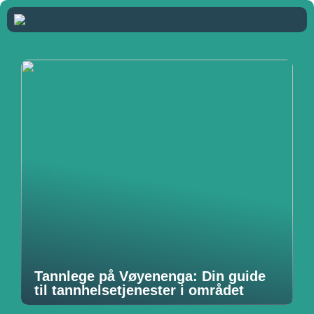
Tannlege på Vøyenenga: Din guide
til tannhelsetjenester i området