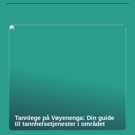
Tannlege på Vøyenenga: Din guide
til tannhelsetjenester i området