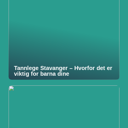
Tannlege Stavanger – Hvorfor det er
viktig for barna dine