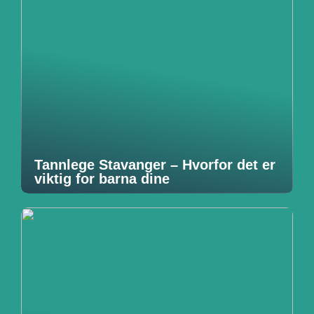
Tannlege Stavanger – Hvorfor det er
viktig for barna dine