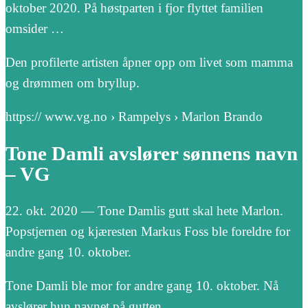
oktober 2020. På høstparten i fjor flyttet familien
omsider …
Den profilerte artisten åpner opp om livet som mamma
og drømmen om bryllup.
https:// www.vg.no › Rampelys › Marlon Brando
Tone Damli avslører sønnens navn
– VG
22. okt. 2020 — Tone Damlis gutt skal hete Marlon.
Popstjernen og kjæresten Markus Foss ble foreldre for
andre gang 10. oktober.
Tone Damli ble mor for andre gang 10. oktober. Nå
avslører hun navnet på gutten.