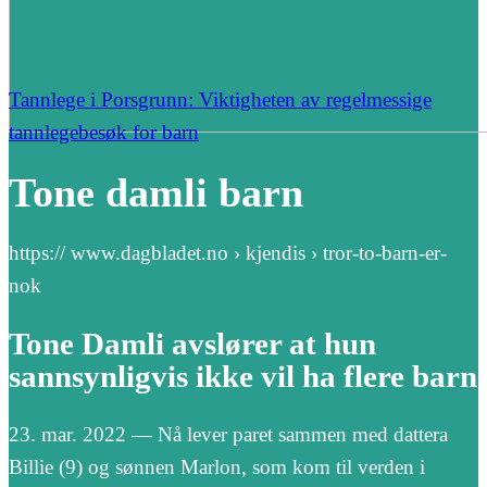
Tannlege i Porsgrunn: Viktigheten av regelmessige
tannlegebesøk for barn
Tone damli barn
https:// www.dagbladet.no › kjendis › tror-to-barn-er-
nok
Tone Damli avslører at hun
sannsynligvis ikke vil ha flere barn
23. mar. 2022 — Nå lever paret sammen med dattera
Billie (9) og sønnen Marlon, som kom til verden i