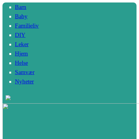
Barn
Baby
Familieliv
DIY
Leker
Hjem
Helse
Samvær
Nyheter