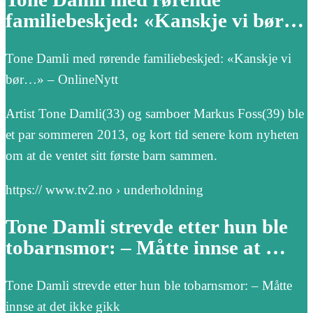
familiebeskjed: «Kanskje vi bør…
Tone Damli med rørende familiebeskjed: «Kanskje vi
bør…» – OnlineNytt
Artist Tone Damli(33) og samboer Markus Foss(39) ble
et par sommeren 2013, og kort tid senere kom nyheten
om at de ventet sitt første barn sammen.
https:// www.tv2.no › underholdning
Tone Damli strevde etter hun ble
tobarnsmor: – Måtte innse at …
Tone Damli strevde etter hun ble tobarnsmor: – Måtte
innse at det ikke gikk