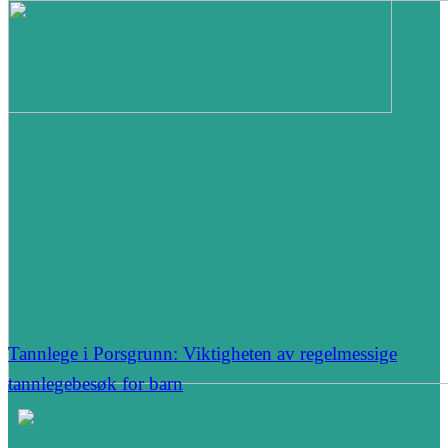
Tannlege i Porsgrunn: Viktigheten av regelmessige
tannlegebesøk for barn