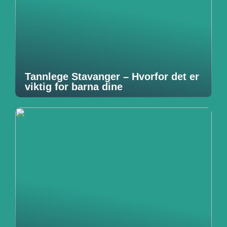
Tannlege Stavanger – Hvorfor det er
viktig for barna dine