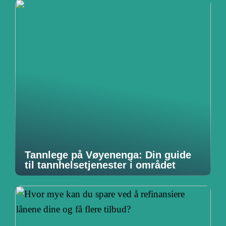
Tannlege på Vøyenenga: Din guide
til tannhelsetjenester i området