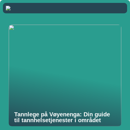
Tannlege på Vøyenenga: Din guide
til tannhelsetjenester i området