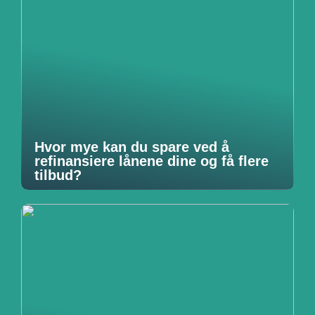
Hvor mye kan du spare ved å
refinansiere lånene dine og få flere
tilbud?