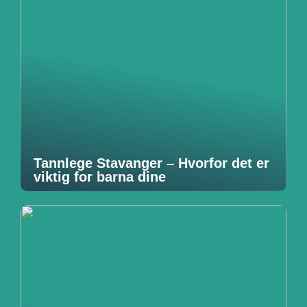
Tannlege Stavanger – Hvorfor det er
viktig for barna dine