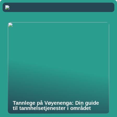
Tannlege på Vøyenenga: Din guide
til tannhelsetjenester i området