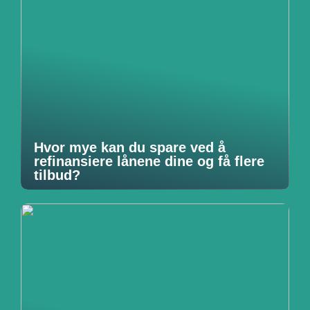
Hvor mye kan du spare ved å
refinansiere lånene dine og få flere
tilbud?