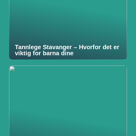
Tannlege Stavanger – Hvorfor det er
viktig for barna dine