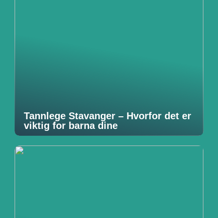
Tannlege Stavanger – Hvorfor det er
viktig for barna dine