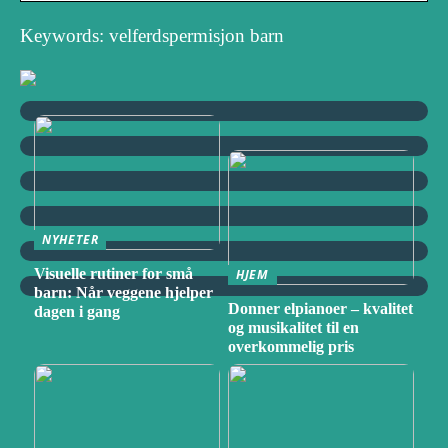
Keywords: velferdspermisjon barn
NYHETER
Visuelle rutiner for små
HJEM
barn: Når veggene hjelper
Donner elpianoer – kvalitet
dagen i gang
og musikalitet til en
overkommelig pris