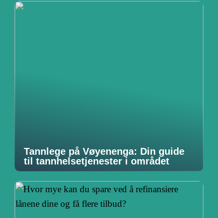
Tannlege på Vøyenenga: Din guide
til tannhelsetjenester i området