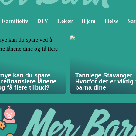
Familieliv
DIY
Leker
Hjem
Helse
Sa
mye kan du spare
Tannlege Stavanger 
 refinansiere lånene
Hvorfor det er viktig 
g få flere tilbud?
barna dine