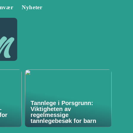
mvær
Nyheter
Tannlege i Porsgrunn:
–
Viktigheten av
for
regelmessige
tannlegebesøk for barn