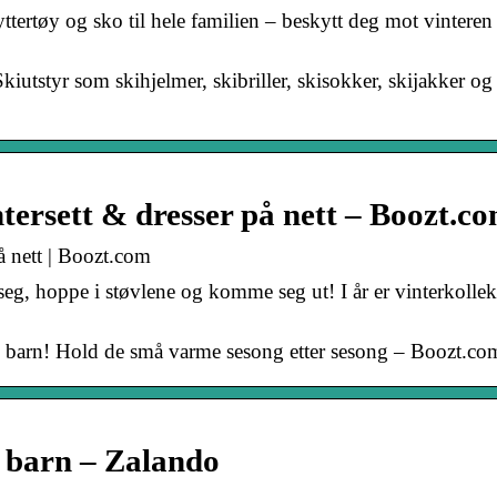
t yttertøy og sko til hele familien – beskytt deg mot vintere
kiutstyr som skihjelmer, skibriller, skisokker, skijakker og 
ntersett & dresser på nett – Boozt.c
på nett | Boozt.com
å seg, hoppe i støvlene og komme seg ut! I år er vinterkolle
il barn! Hold de små varme sesong etter sesong – Boozt.co
g barn – Zalando