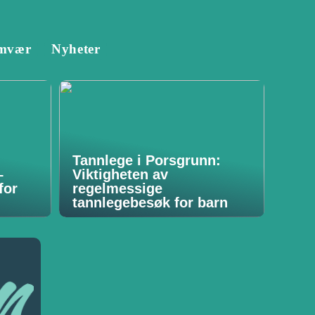
mvær
Nyheter
Tannlege i Porsgrunn:
–
Viktigheten av
for
regelmessige
tannlegebesøk for barn