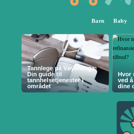
Barn
Baby
Tannlege på Vøyenenga:
Din guide til
Hvor 
tannhelsetjenester i
ved å
området
dine o