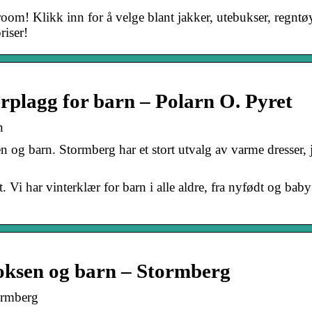
room! Klikk inn for å velge blant jakker, utebukser, regntø
riser!
erplagg for barn – Polarn O. Pyret
n
en og barn. Stormberg har et stort utvalg av varme dresser, 
t. Vi har vinterklær for barn i alle aldre, fra nyfødt og baby
 voksen og barn – Stormberg
tormberg