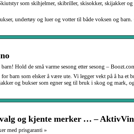
kiutstyr som skihjelmer, skibriller, skisokker, skijakker og 
bukser, undertøy og luer og votter til både voksen og barn.
.no
l barn! Hold de små varme sesong etter sesong – Boozt.co
y for barn som elsker å være ute. Vi legger vekt på å ha et b
unjakker og bukser som egner seg til bruk i skog og mark, 
utvalg og kjente merker … – AktivVin
ker med prisgaranti »