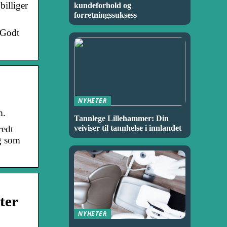
billiger
kundeforhold og
forretningssuksess
 Godt
NYHETER
m.
Tannlege Lillehammer: Din
veiviser til tannhelse i innlandet
redt
og som
ter
NYHETER