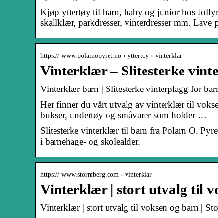
Kjøp yttertøy til barn, baby og junior hos Jolly
skallklær, parkdresser, vinterdresser mm. Lave p
https:// www.polarnopyret.no › yttertoy › vinterklar
Vinterklær – Slitesterke vint
Vinterklær barn | Slitesterke vinterplagg for bar
Her finner du vårt utvalg av vinterklær til voks
bukser, undertøy og småvarer som holder …
Slitesterke vinterklær til barn fra Polarn O. Pyre
i barnehage- og skolealder.
https:// www.stormberg.com › vinterklar
Vinterklær | stort utvalg til
Vinterklær | stort utvalg til voksen og barn | S