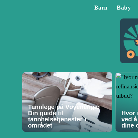
Barn
Baby
Tannlege på Vøyenenga:
Din guide til
Hvor 
tannhelsetjenester i
ved å
området
dine o