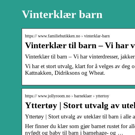
Vinterklær barn
https:// www.familiebutikken.no › vinterklar-barn
Vinterklær til barn – Vi har 
Vinterklær til barn – Vi har vinterdresser, jakk
Vi har et stort utvalg, klart for å velges av deg 
Kattnakken, Didriksons og Wheat.
https:// www.jollyroom.no › barneklaer › yttertoy
Yttertøy | Stort utvalg av utek
Yttertøy | Stort utvalg av uteklær til barn i alle 
Her finner du klær som gjør barnet rustet for alle
nyfødt og baby til barn i barnehage- og …