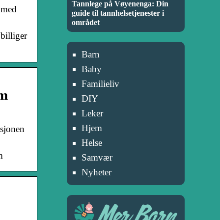
Tannlege på Vøyenenga: Din
n med
guide til tannhelsetjenester i
området
billiger
Barn
Baby
Familieliv
om
DIY
Leker
Hjem
ksjonen
Helse
m
Samvær
Nyheter