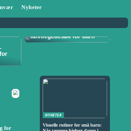
mvær
Nyheter
Tannlege i Porsgrunn:
Viktigheten av
regelmessige
tannlegebesøk for barn
–
for
NYHETER
Visuelle rutiner for små barn:
g for
Når veggene hjelper dagen i