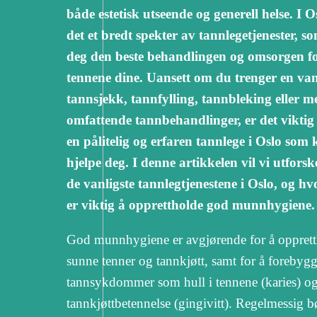
både estetisk utseende og generell helse. I O
det et bredt spekter av tannlegetjenester, s
deg den beste behandlingen og omsorgen f
tennene dine. Uansett om du trenger en van
tannsjekk, tannfylling, tannbleking eller m
omfattende tannbehandlinger, er det viktig 
en pålitelig og erfaren tannlege i Oslo som
hjelpe deg. I denne artikkelen vil vi utfors
de vanligste tannlegtjenestene i Oslo, og hv
er viktig å opprettholde god munnhygiene.
God munnhygiene er avgjørende for å oppret
sunne tenner og tannkjøtt, samt for å forebyg
tannsykdommer som hull i tennene (karies) o
tannkjøttbetennelse (gingivitt). Regelmessig b