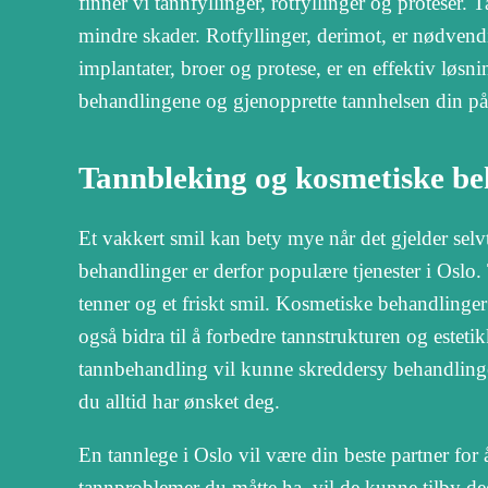
finner vi tannfyllinger, rotfyllinger og proteser. 
mindre skader. Rotfyllinger, derimot, er nødvendig
implantater, broer og protese, er en effektiv løsni
behandlingene og gjenopprette tannhelsen din på 
Tannbleking og kosmetiske beh
Et vakkert smil kan bety mye når det gjelder selv
behandlinger er derfor populære tjenester i Oslo
tenner og et friskt smil. Kosmetiske behandlinge
også bidra til å forbedre tannstrukturen og estet
tannbehandling vil kunne skreddersy behandlinge
du alltid har ønsket deg.
En tannlege i Oslo vil være din beste partner fo
tannproblemer du måtte ha, vil de kunne tilby 