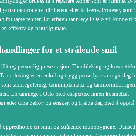
Tannfyllinger brukes til å reparere tenner som er rammet av k
e når tannrøttene blir betent eller infiserte. Proteser, som 
ng for tapte tenner. En erfaren tannlege i Oslo vil kunne til
en effektiv og naturlig måte.
andlinger for et strålende smil
tillit og personlig presentasjon. Tannbleking og kosmetisk
. Tannbleking er en enkel og trygg prosedyre som gir deg h
r som tannregulering, tannimplantater og tannformkorriger
ikken. En tannlege i Oslo med ekspertise innen kosmetisk
n etter dine behov og ønsker, og hjelpe deg med å oppnå 
r å opprettholde en sunn og strålende munnhygiene. Uansett
deg de beste løsningene og behandlingene. Gjennom foreby