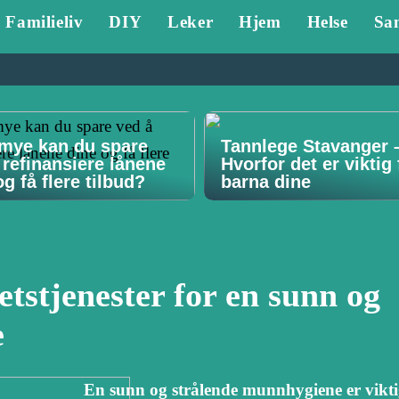
Familieliv
DIY
Leker
Hjem
Helse
Sa
mye kan du spare
Tannlege Stavanger 
 refinansiere lånene
Hvorfor det er viktig 
g få flere tilbud?
barna dine
etstjenester for en sunn og
e
En sunn og strålende munnhygiene er vikti