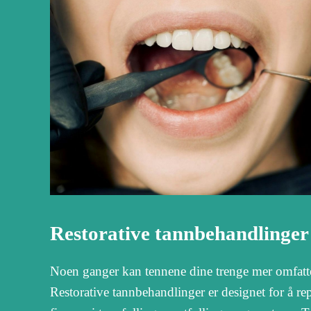
Restorative tannbehandlinger 
Noen ganger kan tennene dine trenge mer omfatte
Restorative tannbehandlinger er designet for å r