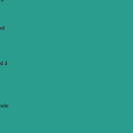
ed
ed å
hele
Tannlege i Porsgrunn: