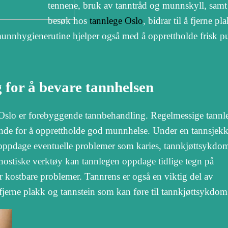
tennene, bruk av tanntråd og munnskyll, samt
besøk hos
tannlege Oslo
, bidrar til å fjerne p
unnhygienerutine hjelper også med å opprettholde frisk p
for å bevare tannhelsen
 i Oslo er forebyggende tannbehandling. Regelmessige tann
ende for å opprettholde god munnhelse. Under en tannsjekk
oppdage eventuelle problemer som karies, tannkjøttsykdom
ostiske verktøy kan tannlegen oppdage tidlige tegn på
er kostbare problemer. Tannrens er også en viktig del av
fjerne plakk og tannstein som kan føre til tannkjøttsykdom