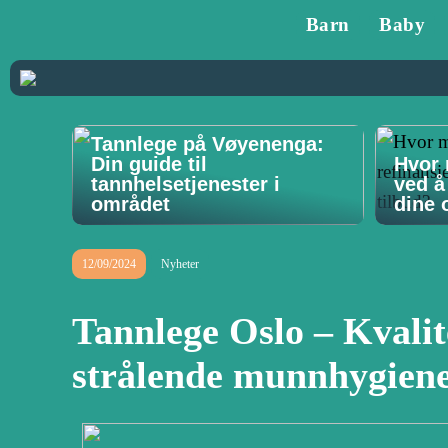
Barn
Baby
Tannlege på Vøyenenga:
Din guide til
Hvor 
tannhelsetjenester i
ved å
området
dine o
12/09/2024
Nyheter
Tannlege Oslo – Kvalit
strålende munnhygien