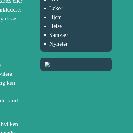
aries eller
Leker
inkluderer
Hjem
by disse
Helse
Samvær
Nyheter
e
vitere
ing kan
det smil
 hvilken
ggende,