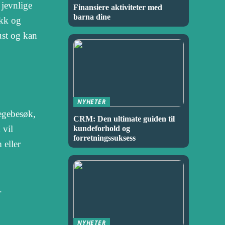
 jevnlige
Finansiere aktiviteter med
barna dine
lakk og
ust og kan
NYHETER
legebesøk,
CRM: Den ultimate guiden til
 vil
kundeforhold og
forretningssuksess
 eller
.
NYHETER