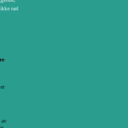
ikke nøl
re
er
 av
rn