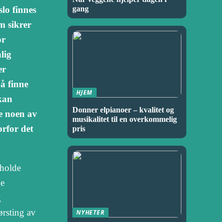
slo finnes
gang
om sikrer
or
lig
er
å finne
HJEM
 kan
Donner elpianoer – kvalitet og
ke noen av
musikalitet til en overkommelig
orfor det
pris
tholde
ge
g
ørsting av
NYHETER